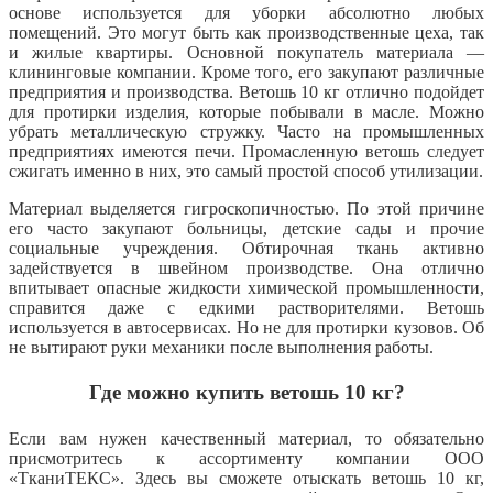
основе используется для уборки абсолютно любых
помещений. Это могут быть как производственные цеха, так
и жилые квартиры. Основной покупатель материала —
клининговые компании. Кроме того, его закупают различные
предприятия и производства. Ветошь 10 кг отлично подойдет
для протирки изделия, которые побывали в масле. Можно
убрать металлическую стружку. Часто на промышленных
предприятиях имеются печи. Промасленную ветошь следует
сжигать именно в них, это самый простой способ утилизации.
Материал выделяется гигроскопичностью. По этой причине
его часто закупают больницы, детские сады и прочие
социальные учреждения. Обтирочная ткань активно
задействуется в швейном производстве. Она отлично
впитывает опасные жидкости химической промышленности,
справится даже с едкими растворителями. Ветошь
используется в автосервисах. Но не для протирки кузовов. Об
не вытирают руки механики после выполнения работы.
Где можно купить ветошь 10 кг?
Если вам нужен качественный материал, то обязательно
присмотритесь к ассортименту компании ООО
«ТканиТЕКС». Здесь вы сможете отыскать ветошь 10 кг,