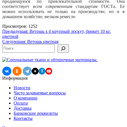
продающуюся по привлекательной стоимости. Она
соответствует всем современным стандартам ГОСТа. Ее
можно использовать не только на производстве, но и в
домашнем хозяйстве, мелком ремесле.
Просмотров: 1252
Навигация
Предыдущая:
Ветошь х б крупный лоскут, брикет 10 кг.
цветной
по
Следующая:
Ветошь цветная
записям
Поиск
T
Информация
Новости
Часто задаваемые вопросы
О компании
Оплата
Доставка
Банковские реквизиты
Контакты