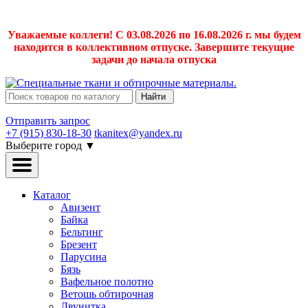
Уважаемые коллеги! С 03.08.2026 по 16.08.2026 г. мы будем
находится в коллективном отпуске. Завершите текущие
задачи до начала отпуска
Найти
Отправить запрос
+7 (915) 830-18-30
tkanitex@yandex.ru
Выберите город
▼
Каталог
Авизент
Байка
Бельтинг
Брезент
Парусина
Бязь
Вафельное полотно
Ветошь обтирочная
Двунитка