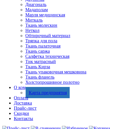
Диагональ
Мадаполам
Марля медицинская
Миткаль
Ткань молескин
Неткол
Обтирочный материал
Тряпка для пола
Ткань палаточная
Ткань саржа
Салфетка техническая
Тик матрасный
Ткань Кирза
Ткань упаковочная мешковина
Ткань фланель
Холстопрошивное полотно
О компании
Карта предприятия
Оплата
Доставка
Прайс-лист
Скидки
Контакты