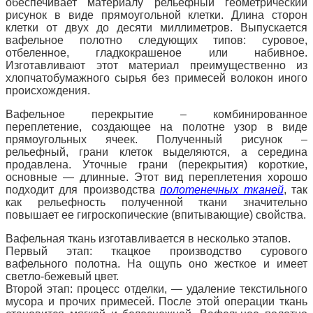
обеспечивает материалу рельефный геометрический
рисунок в виде прямоугольной клетки. Длина сторон
клетки от двух до десяти миллиметров. Выпускается
вафельное полотно следующих типов: суровое,
отбеленное, гладкокрашеное или набивное.
Изготавливают этот материал преимущественно из
хлопчатобумажного сырья без примесей волокон иного
происхождения.
Вафельное перекрытие – комбинированное
переплетение, создающее на полотне узор в виде
прямоугольных ячеек. Полученный рисунок –
рельефный, грани клеток выделяются, а середина
продавлена. Уточные грани (перекрытия) короткие,
основные — длинные. Этот вид переплетения хорошо
подходит для производства
полотенечных тканей
, так
как рельефность полученной ткани значительно
повышает ее гигроскопические (впитывающие) свойства.
Вафельная ткань изготавливается в несколько этапов.
Первый этап: ткацкое производство сурового
вафельного полотна. На ощупь оно жесткое и имеет
светло-бежевый цвет.
Второй этап: процесс отделки, — удаление текстильного
мусора и прочих примесей. После этой операции ткань