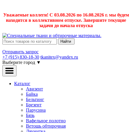
Уважаемые коллеги! С 03.08.2026 по 16.08.2026 г. мы будем
находится в коллективном отпуске. Завершите текущие
задачи до начала отпуска
Найти
Отправить запрос
+7 (915) 830-18-30
tkanitex@yandex.ru
Выберите город
▼
Каталог
Авизент
Байка
Бельтинг
Брезент
Парусина
Бязь
Вафельное полотно
Ветошь обтирочная
Двунитка