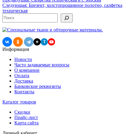
Навигация
Следующая:
Брезент, холстопрошивное полотно, салфетка
по
техническая
записям
Поиск
T
Информация
Новости
Часто задаваемые вопросы
О компании
Оплата
Доставка
Банковские реквизиты
Контакты
Каталог товаров
Скидки
Прайс-лист
Карта сайта
Личный кабинет