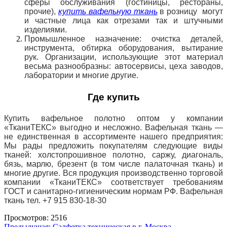
сферы обслуживания (гостиницы, рестораны,
прочие),
купить
вафельную ткань
в розницу могут
и частные лица как отрезами так и штучными
изделиями.
Промышленное назначение: очистка деталей,
инструмента, обтирка оборудования, вытирание
рук. Организации, использующие этот материал
весьма разнообразны:
автосервисы
, цеха заводов,
лаборатории и многие другие.
Где купить
Купить
вафельное полотно
оптом у компании
«
ТканиТЕКС
» выгодно и несложно. Вафельная ткань —
не единственная в ассортименте нашего предприятия:
Мы рады предложить покупателям следующие виды
тканей:
холстопрошивное
полотно, саржу, диагональ,
бязь, марлю, брезент (в том числе палаточная ткань) и
многие другие. Вся продукция производственно торговой
компании «ТканиТЕКС» соответствует требованиям
ГОСТ и санитарно-гигиеническим нормам РФ. Вафельная
ткань тел. +7 915 830-18-30
Просмотров: 2516
Предыдущая:
Салфетка техническая в г. Москва