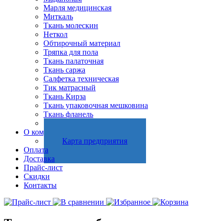
Марля медицинская
Миткаль
Ткань молескин
Неткол
Обтирочный материал
Тряпка для пола
Ткань палаточная
Ткань саржа
Салфетка техническая
Тик матрасный
Ткань Кирза
Ткань упаковочная мешковина
Ткань фланель
Холстопрошивное полотно
О компании
Карта предприятия
Оплата
Доставка
Прайс-лист
Скидки
Контакты