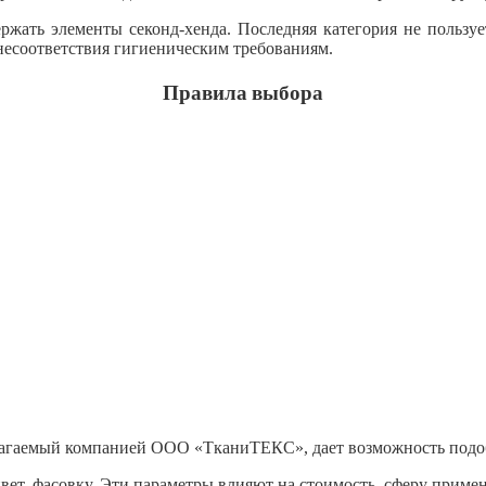
ржать элементы секонд-хенда. Последняя категория не пользуе
несоответствия гигиеническим требованиям.
Правила
выбора
агаемый компанией ООО «ТканиТЕКС», дает возможность подобр
вет, фасовку. Эти параметры влияют на стоимость, сферу приме