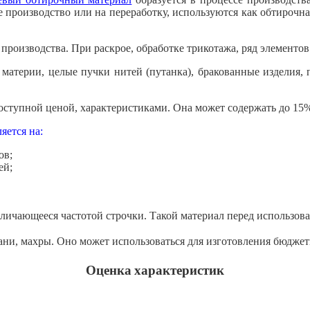
е производство или на переработку, используются как обтирочна
производства. При раскрое, обработке трикотажа, ряд элементов
материи, целые пучки нитей (путанка), бракованные изделия, п
оступной ценой, характеристиками. Она может содержать до 15
яется на:
ов;
ей;
зличающееся частотой строчки. Такой материал перед использов
ани, махры. Оно может использоваться для изготовления бюдже
Оценка
характеристик