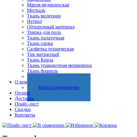
Марля медицинская
Миткаль
Ткань молескин
Неткол
Обтирочный материал
Тряпка для пола
Ткань палаточная
Ткань саржа
Салфетка техническая
Тик матрасный
Ткань Кирза
Ткань упаковочная мешковина
Ткань фланель
Холстопрошивное полотно
О компании
Карта предприятия
Оплата
Доставка
Прайс-лист
Скидки
Контакты