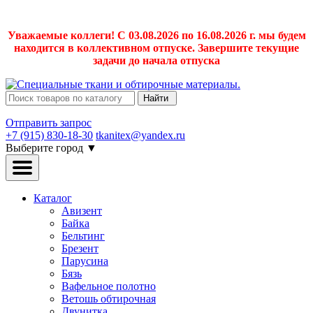
Уважаемые коллеги! С 03.08.2026 по 16.08.2026 г. мы будем
находится в коллективном отпуске. Завершите текущие
задачи до начала отпуска
Найти
Отправить запрос
+7 (915) 830-18-30
tkanitex@yandex.ru
Выберите город
▼
Каталог
Авизент
Байка
Бельтинг
Брезент
Парусина
Бязь
Вафельное полотно
Ветошь обтирочная
Двунитка