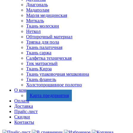
Диагональ
Мадаполам
Марля медицинская
Миткаль
Ткань молескин
Неткол
Обтирочный материал
Тряпка для пола
Ткань палаточная
Ткань саржа
Салфетка техническая
Тик матрасный
Ткань Кирза
Ткань упаковочная мешковина
Ткань фланель
Холстопрошивное полотно
О компании
Карта предприятия
Оплата
Доставка
Прайс-лист
Скидки
Контакты