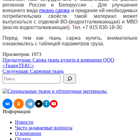
регионов России и Белоруссии . Для улучшения
внешнего вида
ткани
саржа
и придание ей необходимых
потребительских свойств такой материал может
выпускаться с отделкой ВО-(водоотталкивающая) и МВО
(масло водоотталкивающая).
Т
ел. +7 915 830-18-30
Перед тем как ткань саржа купить, внимательно
ознакомьтесь с таблицей параметров груза.
Просмотров: 1973
Навигация
Предыдущая:
Cаржа ткань купить в компании ООО
«ТканиТЕКС»
по
Следующая:
Саржевая ткань
записям
Поиск
T
Информация
Новости
Часто задаваемые вопросы
О компании
Оплата