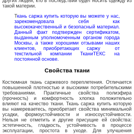
других людей, кто в последствии будет носить одежду из
такой материи.
Т
кань саржа купить которую вы можете у нас,
зарекомендовала себя как
высококачественный и безопасный материал.
Данный факт подтвержден сертификатом,
выданным уполномоченным органом города
Москвы, а также хорошими отзывами наших
клиентов, приобретающих саржу от
текстильной компании ТканиТЕКС на
постоянной основе.
Свойства ткани
Костюмная ткань саржевого переплетения. Отличается
повышенной плотностью и высокими потребительскими
требованиями. Практичные свойства полиэфира
(прочность) и комфортность хлопка положительно
влияют на качество ткани. Ткань саржа купить которую
вы
намереваетесь, приобретает свойства минимальной
усадки, формоустойчивости и износоустойчивости.
Нельзя не отметить и другие присущие ей свойства:
эстетичность, гладкость, устойчивость в процессе
эксплуатации, простота в уходе. Для улучшения