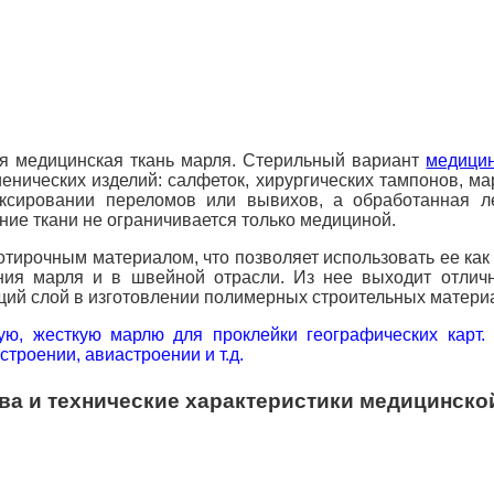
я медицинская ткань марля. Стерильный вариант
медици
нических изделий: салфеток, хирургических тампонов, ма
ксировании переломов или вывихов, а обработанная л
ние ткани не ограничивается только медициной.
ротирочным материалом, что позволяет использовать ее ка
ния марля и в швейной отрасли. Из нее выходит отли
щий слой в
изготовлении полимерных строительных материал
ую, жесткую марлю для проклейки географических карт.
троении, авиастроении и т.д.
ва и технические характеристики медицинско