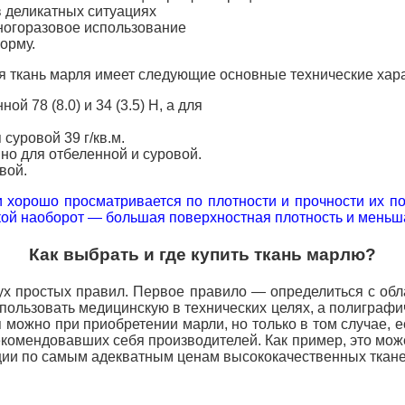
в деликатных ситуациях
многоразовое использование
орму.
 ткань марля имеет следующие основные технические хара
ой 78 (8.0) и 34 (3.5) Н, а для
 суровой 39 г/кв.м.
но для отбеленной и суровой.
вой.
 хорошо просматривается по плотности и прочности их по
ской наоборот — большая поверхностная плотность и меньш
Как выбрать и где купить ткань марлю?
ух простых правил. Первое правило — определиться с об
спользовать медицинскую в технических целях, а полиграф
ия можно при
приобретении марли, но только в том случае, 
комендовавших себя производителей. Как пример, это мо
ции по самым адекватным ценам высококачественных тканей