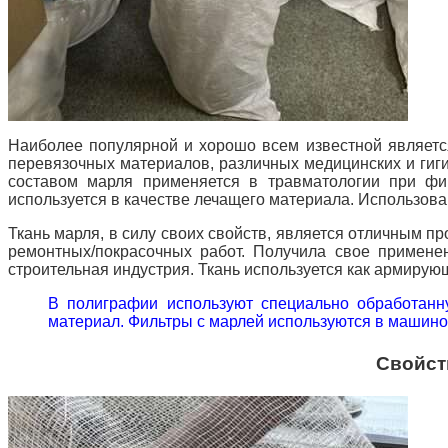
Наиболее популярной и хорошо всем известной являетс
перевязочных материалов, различных медицинских и гигие
составом марля применяется в травматологии при фи
используется в качестве лечащего материала. Использова
Ткань марля, в силу своих свойств, является отличным п
ремонтных/покрасочных работ. Получила свое примене
строительная индустрия. Ткань используется как армирую
В полиграфии используют специально обработанн
материал. Фильтры с марлей используются в машинос
Свойст