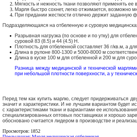
Мягкость и нежность ткани позволяют применять ее 
Марля быстро сохнет, легко отжимается, возможно 
При придании жесткости отлично держит заданную ф
Подразделяющаяся на отбеленную и суровую медицинская
Разрывная нагрузка (по основе и по утку) для отбеленн
суровой 83 (8.5) и 44 (4.5) Н.
Плотность для отбеленной составляет 36 г/кв.м, а для
Длина в рулоне 800-1300 и 5000-8000 м соответствен
Длина в куске 100 м для отбеленной и 200 м для суро
Разница между медицинской и технической марлями
при небольшой плотности поверхности, а у техниче
Перед тем как купить марлю, следует придерживаться дв
значит и характеристики. И не лучшим вариантом будет и
с характеристиками ткани и вариантами ее использован
специализированных оптовых поставщиках и хорошо заре
обосновано считается лидером в производстве и реализа
Просмотров: 1852
Предыдущая:
Марля медицинская отбеленная