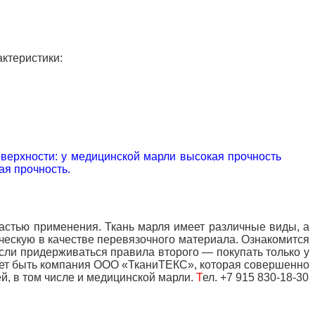
ктеристики:
верхности: у медицинской марли высокая прочность
ая прочность.
ластью применения. Ткань марля имеет различные виды, а
ическую в качестве перевязочного материала. Ознакомится
если придерживаться правила второго — покупать только у
жет быть компания ООО «ТканиТЕКС», которая совершенно
, в том числе и медицинской марли.
Т
ел. +7 915 830-18-30