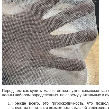
Перед тем как купить марлю оптом нужно ознакомиться 
целым набором определенных, по своему уникальных и оч
Прежде всего, это гигроскопичность, что позво
средства ценится, и возможность марлей задержива