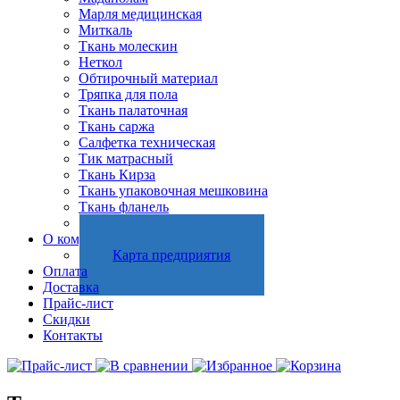
Марля медицинская
Миткаль
Ткань молескин
Неткол
Обтирочный материал
Тряпка для пола
Ткань палаточная
Ткань саржа
Салфетка техническая
Тик матрасный
Ткань Кирза
Ткань упаковочная мешковина
Ткань фланель
Холстопрошивное полотно
О компании
Карта предприятия
Оплата
Доставка
Прайс-лист
Скидки
Контакты