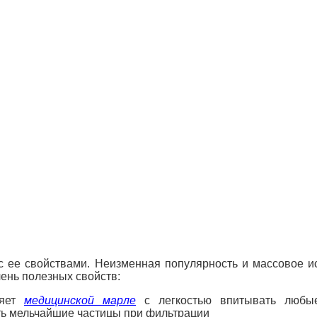
с ее свойствами. Неизменная популярность и массовое ис
ень полезных свойств:
ляет
медицинской марле
с легкостью впитывать любые
ть мельчайшие частицы при фильтрации