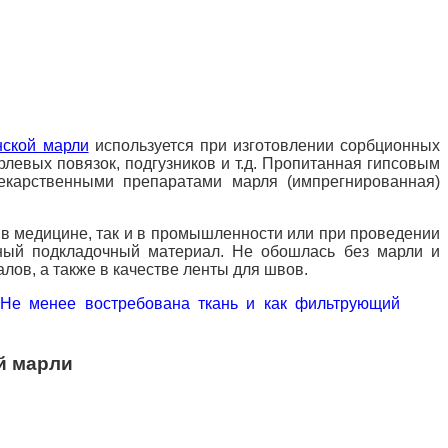
нской марли
используется при изготовлении сорбционных
рлевых повязок, подгузников и т.д. Пропитанная гипсовым
екарственными препаратами марля (импрегнированная)
к в медицине, так и в промышленности или при проведении
чный подкладочный материал. Не обошлась без марли и
ов, а также в качестве ленты для швов.
 Не менее востребована ткань и как фильтрующий
й марли