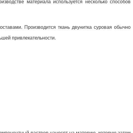
оизводстве материала используется несколько способов
оставами. Производится ткань двунитка суровая обычно
льшей привлекательности.
омпонентный раствор наносят на материю, которую затем