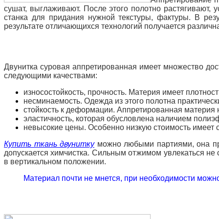
сушат, выглаживают. После этого полотно растягивают,
станка для придания нужной текстуры, фактуры. В резу
результате отличающихся технологий получается различн
Двунитка суровая аппретированная имеет множество дост
следующими качествами:
износостойкость, прочность. Материя имеет плотност
несминаемость. Одежда из этого полотна практически
стойкость к деформации. Аппретированная материя н
эластичность, которая обусловлена наличием полиэ
невысокие цены. Особенно низкую стоимость имеет 
Купить ткань двунитку
можно любыми партиями, она про
допускается химчистка. Сильным отжимом увлекаться не 
в вертикальном положении.
Материал почти не мнется, при необходимости можн