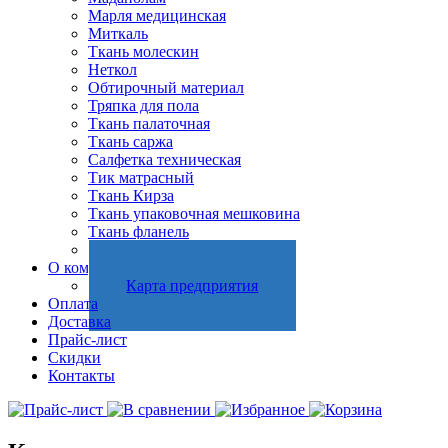
Марля медицинская
Миткаль
Ткань молескин
Неткол
Обтирочный материал
Тряпка для пола
Ткань палаточная
Ткань саржа
Салфетка техническая
Тик матрасный
Ткань Кирза
Ткань упаковочная мешковина
Ткань фланель
Холстопрошивное полотно
О компании
Карта предприятия
Оплата
Доставка
Прайс-лист
Скидки
Контакты