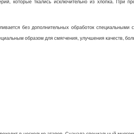
ерий, которые ткались исключительно из хлопка. При пр
вливается без дополнительных обработок специальными с
пециальным образом для смягчения, улучшения качеств, бо
роходит в несколько этапов. Сначала специальный многок