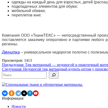
одежды на каждый день для взрослых, детей (распаш
подкладочных элементов для обуви;
мебельной обивки;
переплетов книг.
Компания ООО «ТканиТЕКС» — непосредственный производ
поставляется заказчику оперативно и партиями любого р
регионы.
Двунитка
– универсальное недорогое полотно с полезным
Просмотров: 1413
Навигация
Предыдущая:
Тик матрацный — недорогой и практичный мате
Следующая:
Недорогой тик матрацный купить оптом у произв
по
Поиск
записям
T
Информация
Новости