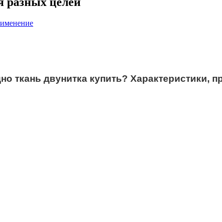
я разных целей
рименение
но ткань двунитка купить? Характеристики, 