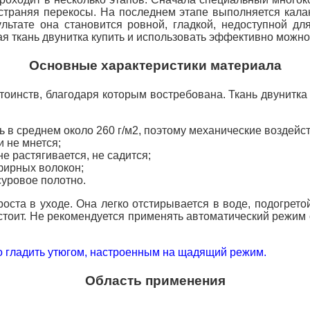
 устраняя перекосы. На последнем этапе выполняется кал
льтате она становится ровной, гладкой, недоступной д
ая ткань двунитка купить и использовать эффективно можн
Основные характеристики материала
оинств, благодаря которым востребована. Ткань двунитка 
ь в среднем около 260 г/м2, поэтому механические воздейс
 не мнется;
е растягивается, не садится;
фирных волокон;
суровое полотно.
ста в уходе. Она легко отстирывается в
воде, подогрето
стоит. Не рекомендуется применять автоматический режи
о гладить утюгом, настроенным на щадящий режим.
Область применения