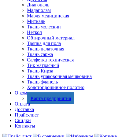
Диагональ
Мадаполам
Марля медицинская
Миткаль
Ткань молескин
Неткол
Обтирочный материал
Тряпка для пола
Ткань палаточная
Ткань саржа
Салфетка техническая
Тик матрасный
Ткань Кирза
Ткань упаковочная мешковина
Ткань фланель
Холстопрошивное полотно
О компании
Карта предприятия
Оплата
Доставка
Прайс-лист
Скидки
Контакты