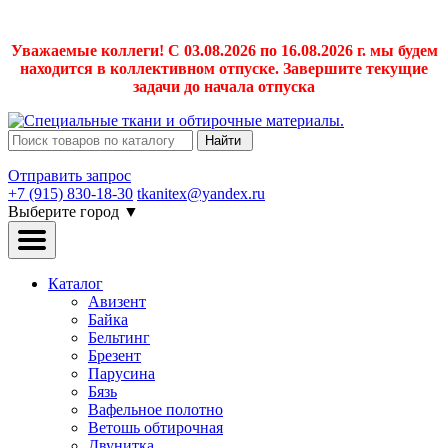
Уважаемые коллеги! С 03.08.2026 по 16.08.2026 г. мы будем
находится в коллективном отпуске. Завершите текущие
задачи до начала отпуска
Найти
Отправить запрос
+7 (915) 830-18-30
tkanitex@yandex.ru
Выберите город
▼
Каталог
Авизент
Байка
Бельтинг
Брезент
Парусина
Бязь
Вафельное полотно
Ветошь обтирочная
Двунитка