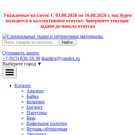
Уважаемые коллеги! С 03.08.2026 по 16.08.2026 г. мы будем
находится в коллективном отпуске. Завершите текущие
задачи до начала отпуска
Найти
Отправить запрос
+7 (915) 830-18-30
tkanitex@yandex.ru
Выберите город
▼
Каталог
Авизент
Байка
Бельтинг
Брезент
Парусина
Бязь
Вафельное полотно
Ветошь обтирочная
Двунитка