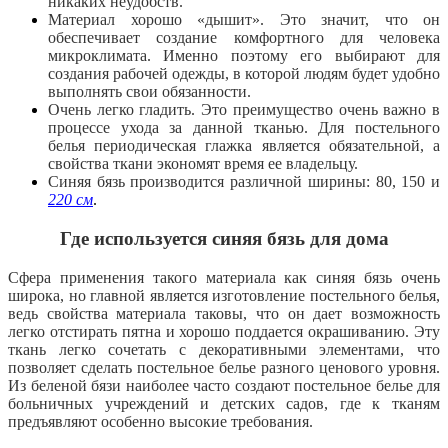
никаких неудобств.
Материал хорошо «дышит». Это значит, что он
обеспечивает создание комфортного для человека
микроклимата. Именно поэтому его
выбирают для
создания рабочей одежды, в которой людям будет удобно
выполнять свои обязанности.
Очень легко гладить. Это преимущество очень важно в
процессе ухода за данной тканью. Для постельного
белья периодическая глажка является обязательной, а
свойства ткани экономят время ее владельцу.
Синяя бязь производится различной ширины: 80, 150 и
220 см
.
Где используется синяя бязь для дома
Сфера применения такого материала как синяя бязь очень
широка, но главной является изготовление постельного белья,
ведь свойства материала таковы, что он дает возможность
легко отстирать пятна и хорошо поддается окрашиванию. Эту
ткань легко сочетать с декоративными элементами, что
позволяет сделать постельное белье разного ценового уровня.
Из беленой бязи наиболее часто создают
постельное белье для
больничных учреждений и детских садов, где к тканям
предъявляют особенно высокие требования.