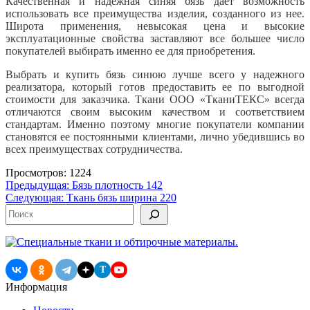
Качественная и надежная синяя бязь дает возможность
использовать все преимущества изделия, созданного из нее.
Широта применения, невысокая цена и высокие
эксплуатационные свойства заставляют все большее число
покупателей выбирать именно ее для приобретения.
Выбрать и купить бязь синюю лучше всего у надежного
реализатора, который готов предоставить ее по выгодной
стоимости для заказчика. Ткани ООО «ТканиТЕКС» всегда
отличаются своим высоким качеством и соответствием
стандартам. Именно поэтому многие покупатели компании
становятся ее постоянными клиентами, лично убедившись во
всех преимуществах сотрудничества.
Просмотров: 1224
Навигация
Предыдущая:
Бязь плотность 142
Следующая:
Ткань бязь ширина 220
по
Поиск
записям
T
Информация