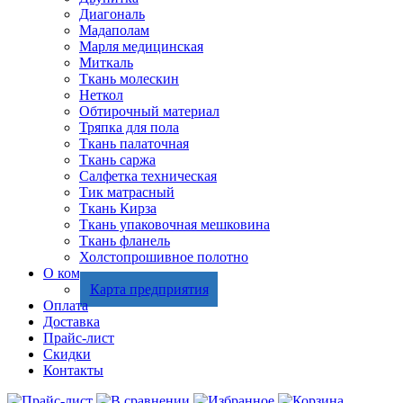
Диагональ
Мадаполам
Марля медицинская
Миткаль
Ткань молескин
Неткол
Обтирочный материал
Тряпка для пола
Ткань палаточная
Ткань саржа
Салфетка техническая
Тик матрасный
Ткань Кирза
Ткань упаковочная мешковина
Ткань фланель
Холстопрошивное полотно
О компании
Карта предприятия
Оплата
Доставка
Прайс-лист
Скидки
Контакты