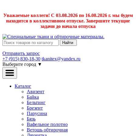
Уважаемые коллеги! С 03.08.2026 по 16.08.2026 г. мы будем
находится в коллективном отпуске. Завершите текущие
задачи до начала отпуска
Найти
Отправить запрос
+7 (915) 830-18-30
tkanitex@yandex.ru
Выберите город
▼
Каталог
Авизент
Байка
Бельтинг
Брезент
Парусина
Бязь
Вафельное полотно
Ветошь обтирочная
Двунитка