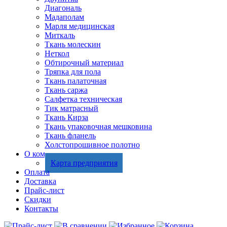
Диагональ
Мадаполам
Марля медицинская
Миткаль
Ткань молескин
Неткол
Обтирочный материал
Тряпка для пола
Ткань палаточная
Ткань саржа
Салфетка техническая
Тик матрасный
Ткань Кирза
Ткань упаковочная мешковина
Ткань фланель
Холстопрошивное полотно
О компании
Карта предприятия
Оплата
Доставка
Прайс-лист
Скидки
Контакты