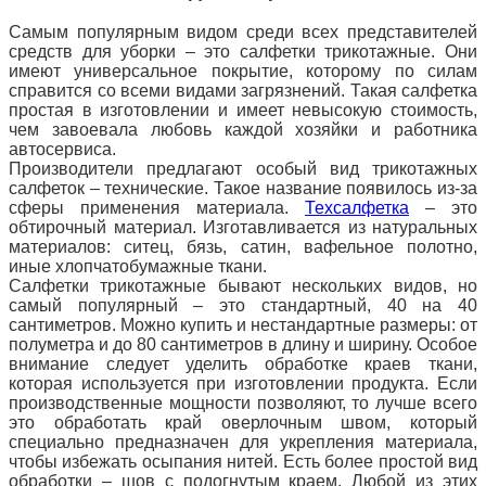
Самым популярным видом среди всех представителей
средств для уборки – это салфетки трикотажные. Они
имеют универсальное покрытие, которому по силам
справится со всеми видами загрязнений. Такая салфетка
простая в изготовлении и имеет невысокую стоимость,
чем завоевала любовь каждой хозяйки и работника
автосервиса.
Производители предлагают особый вид трикотажных
салфеток – технические. Такое название появилось из-за
сферы применения материала.
Техсалфетка
– это
обтирочный материал. Изготавливается из натуральных
материалов: ситец, бязь, сатин, вафельное полотно,
иные хлопчатобумажные ткани.
Салфетки трикотажные бывают нескольких видов, но
самый популярный – это стандартный, 40 на 40
сантиметров. Можно купить и
нестандартные размеры: от
полуметра и до 80 сантиметров в длину и ширину. Особое
внимание следует уделить обработке краев ткани,
которая используется при изготовлении продукта. Если
производственные мощности позволяют, то лучше всего
это обработать край оверлочным
швом, который
специально предназначен для укрепления материала,
чтобы избежать осыпания нитей. Есть более простой вид
обработки – шов с подогнутым краем. Любой из этих