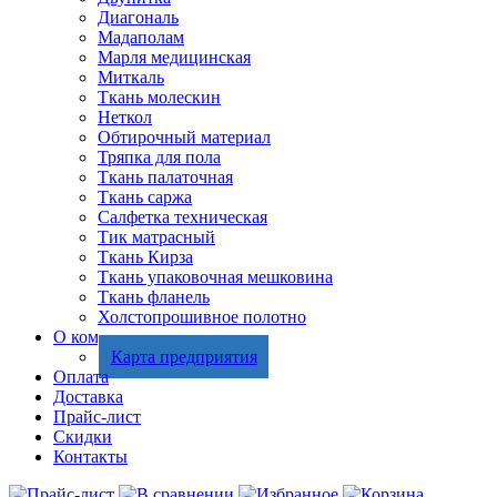
Диагональ
Мадаполам
Марля медицинская
Миткаль
Ткань молескин
Неткол
Обтирочный материал
Тряпка для пола
Ткань палаточная
Ткань саржа
Салфетка техническая
Тик матрасный
Ткань Кирза
Ткань упаковочная мешковина
Ткань фланель
Холстопрошивное полотно
О компании
Карта предприятия
Оплата
Доставка
Прайс-лист
Скидки
Контакты