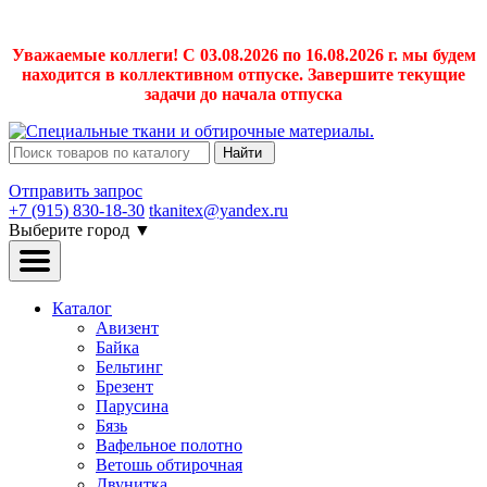
Уважаемые коллеги! С 03.08.2026 по 16.08.2026 г. мы будем
находится в коллективном отпуске. Завершите текущие
задачи до начала отпуска
Найти
Отправить запрос
+7 (915) 830-18-30
tkanitex@yandex.ru
Выберите город
▼
Каталог
Авизент
Байка
Бельтинг
Брезент
Парусина
Бязь
Вафельное полотно
Ветошь обтирочная
Двунитка