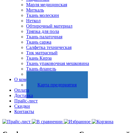
Марля медицинская
Миткаль
Ткань молескин
Неткол
Обтирочный материал
Тряпка для пола
Ткань палаточная
Ткань саржа
Салфетка техническая
Тик матрасный
Ткань Кирза
Ткань упаковочная мешковина
Ткань фланель
Холстопрошивное полотно
О компании
Карта предприятия
Оплата
Доставка
Прайс-лист
Скидки
Контакты