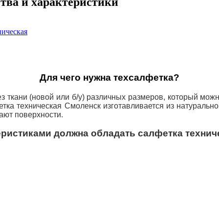
тва и характеристики
ническая
Для чего нужна техсалфетка?
з ткани (новой или б/у) различных размеров, который мож
тка техническая Смоленск изготавливается из натуральной
пают поверхности.
еристиками должна обладать салфетка технич