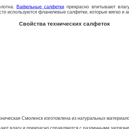
олотна.
Вафельные салфетки
прекрасно впитывают влагу
то используются фланелевые салфетки, которые мягко и ак
Свойства технических салфеток
хническая Смоленск изготовлена из натуральных материало
ают влагу и прекрасно справляются с различными загрязне