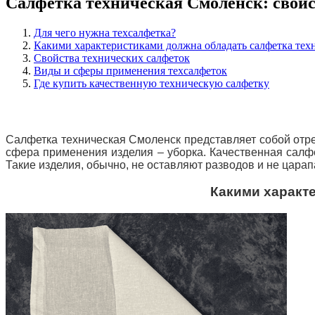
Салфетка техническая Смоленск: свойс
Для чего нужна техсалфетка?
Какими характеристиками должна обладать салфетка тех
Свойства технических салфеток
Виды и сферы применения техсалфеток
Где купить качественную техническую салфетку
Салфетка техническая Смоленск представляет собой отре
сфера применения изделия – уборка. Качественная салфе
Такие изделия, обычно, не оставляют разводов и не цара
Какими характ