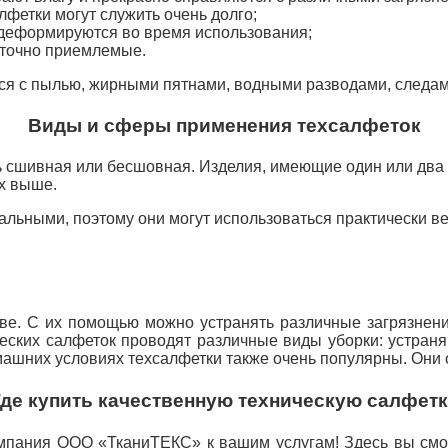
лфетки могут служить очень долго;
 деформируются во время использования;
аточно приемлемые.
ся с пылью, жирными пятнами, водными разводами, следами
Виды и сферы применения техсалфеток
сшивная или бесшовная. Изделия, имеющие один или два ш
х выше.
альными, поэтому они могут использоваться практически ве
е. С их помощью можно устранять различные загрязнени
ких салфеток проводят различные виды уборки: устраняю
омашних условиях техсалфетки также очень популярны. Они 
Где купить качественную техническую салфетк
омпания ООО «ТканиТЕКС» к вашим услугам! Здесь вы смо