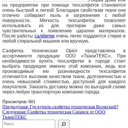
на предприятии при помощи техсалфеток становится
очень быстрой и легкой. Благодаря свойствам ткани они
отлично собирают пыль и загрязнения с любой
поверхности. Мягкость техсалфеток позволяет
использовать их для протирки даже самых
чувствительных к появлению царапин материалов.
После работы
салфетки
очень легко поддаются стирке в
любой стиральной машине или вручную.
Салфетка техническая Орёл представлена в
ассортименте продукции ООО «ТканиТЕКС». При
необходимости купить техсалфетки в городе стоит
выбрать продукцию именно этой компании, ведь все
производимые ею разновидности техсалфеток
отличаются высоким качеством ткани, долговечностью и
очень невысокой стоимостью, доступной для каждого
покупателя. Заказать доставку можно по выгодной схеме
через любую транспортную компанию города.
Просмотров: 601
Навигация
Предыдущая:
Где купить салфетка техническая Волжский?
Следующая:
Салфетка техническая Саранск от ООО
по
ТканиТЕКС
записям
Поиск