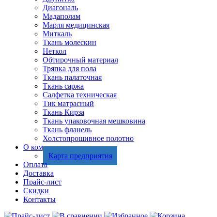
Диагональ
Мадаполам
Марля медицинская
Миткаль
Ткань молескин
Неткол
Обтирочный материал
Тряпка для пола
Ткань палаточная
Ткань саржа
Салфетка техническая
Тик матрасный
Ткань Кирза
Ткань упаковочная мешковина
Ткань фланель
Холстопрошивное полотно
О компании
Карта предприятия
Оплата
Доставка
Прайс-лист
Скидки
Контакты