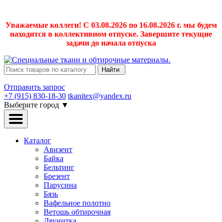
Уважаемые коллеги! С 03.08.2026 по 16.08.2026 г. мы будем
находится в коллективном отпуске. Завершите текущие
задачи до начала отпуска
Найти
Отправить запрос
+7 (915) 830-18-30
tkanitex@yandex.ru
Выберите город
▼
Каталог
Авизент
Байка
Бельтинг
Брезент
Парусина
Бязь
Вафельное полотно
Ветошь обтирочная
Двунитка