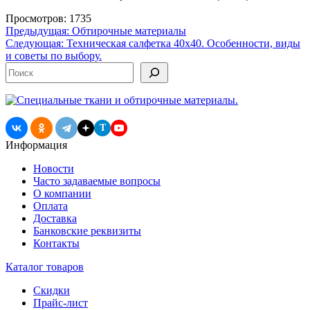
Просмотров: 1735
Навигация
Предыдущая:
Обтирочные материалы
Следующая:
Техническая салфетка 40х40. Особенности, виды
по
и советы по выбору.
записям
Поиск
T
Информация
Новости
Часто задаваемые вопросы
О компании
Оплата
Доставка
Банковские реквизиты
Контакты
Каталог товаров
Скидки
Прайс-лист