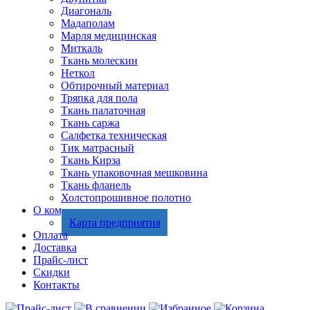
Диагональ
Мадаполам
Марля медицинская
Миткаль
Ткань молескин
Неткол
Обтирочный материал
Тряпка для пола
Ткань палаточная
Ткань саржа
Салфетка техническая
Тик матрасный
Ткань Кирза
Ткань упаковочная мешковина
Ткань фланель
Холстопрошивное полотно
О компании
Карта предприятия
Оплата
Доставка
Прайс-лист
Скидки
Контакты