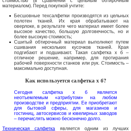
стоимостью (в сравнении с цельным обтирочным
материалом). Перед покупкой учтите:
Бесшовные техсалфетки производятся из цельных
полотен тканей. Их края обрабатывают на
оверлоке, в результате чего материал имеет более
высокое качество, большую долговечность, но и
более высокую стоимость;
Сшитый обтирочный материал выполняют путем
сшивания нескольких кусочков тканей. Края
подгибают и подшивают. Такая салфетка х б –
отличное решение, например, для протирания
рабочей поверхности станков или рук. Стоимость –
максимально доступная.
Как используется салфетка х б?
Сегодня салфетка х б является
неотъемлемым «атрибутом» на любом
производстве и предприятии. Ее приобретают
для бытовой сферы, для магазинов и
гостиниц, автосервисов и ювелирных заводов
– перечислять можно бесконечно долго.
Техническая салфетка
является одним из лучших