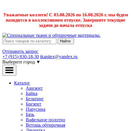
Уважаемые коллеги! С 03.08.2026 по 16.08.2026 г. мы будем
находится в коллективном отпуске. Завершите текущие
задачи до начала отпуска
Найти
Отправить запрос
+7 (915) 830-18-30
tkanitex@yandex.ru
Выберите город
▼
Каталог
Авизент
Байка
Бельтинг
Брезент
Парусина
Бязь
Вафельное полотно
Ветошь обтирочная
Двунитка