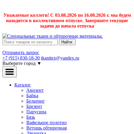
Уважаемые коллеги! С 03.08.2026 по 16.08.2026 г. мы будем
находится в коллективном отпуске. Завершите текущие
задачи до начала отпуска
Найти
Отправить запрос
+7 (915) 830-18-30
tkanitex@yandex.ru
Выберите город
▼
Каталог
Авизент
Байка
Бельтинг
Брезент
Парусина
Бязь
Вафельное полотно
Ветошь обтирочная
Двунитка