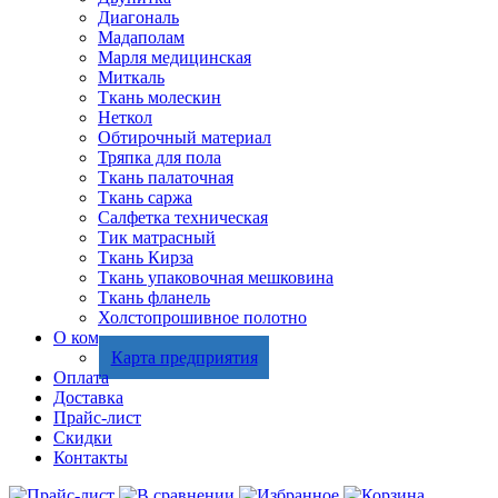
Диагональ
Мадаполам
Марля медицинская
Миткаль
Ткань молескин
Неткол
Обтирочный материал
Тряпка для пола
Ткань палаточная
Ткань саржа
Салфетка техническая
Тик матрасный
Ткань Кирза
Ткань упаковочная мешковина
Ткань фланель
Холстопрошивное полотно
О компании
Карта предприятия
Оплата
Доставка
Прайс-лист
Скидки
Контакты