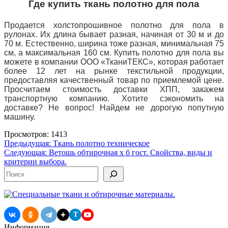
Где купить ткань полотно для пола
Продается холстопрошивное полотно для пола в
рулонах. Их длина бывает разная, начиная от 30 м и до
70 м. Естественно, ширина тоже разная, минимальная 75
см, а максимальная 160 см. Купить полотно для пола вы
можете в компании ООО «ТканиТЕКС», которая работает
более 12 лет на рынке текстильной продукции,
предоставляя качественный товар по приемлемой цене.
Просчитаем стоимость доставки ХПП, закажем
транспортную компанию. Хотите сэкономить на
доставке? Не вопрос! Найдем не дорогую попутную
машину.
Просмотров: 1413
Навигация
Предыдущая:
Ткань полотно техническое
Следующая:
Ветошь обтирочная х б гост. Свойства, виды и
по
критерии выбора.
записям
Поиск
T
Информация