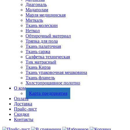
Диагональ
Мадаполам
Марля медицинская
Миткаль
Ткань молескин
Неткол
Обтирочный материал
Тряпка для пола
Ткань палаточная
Ткань саржа
Салфетка техническая
Тик матрасный
Ткань Кирза
Ткань упаковочная мешковина
Ткань фланель
Холстопрошивное полотно
О компании
Карта предприятия
Оплата
Доставка
Прайс-лист
Скидки
Контакты