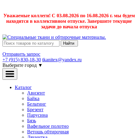
Уважаемые коллеги! С 03.08.2026 по 16.08.2026 г. мы будем
находится в коллективном отпуске. Завершите текущие
задачи до начала отпуска
Найти
Отправить запрос
+7 (915) 830-18-30
tkanitex@yandex.ru
Выберите город
▼
Каталог
Авизент
Байка
Бельтинг
Брезент
Парусина
Бязь
Вафельное полотно
Ветошь обтирочная
Двунитка