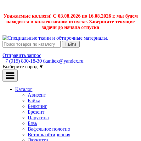
Уважаемые коллеги! С 03.08.2026 по 16.08.2026 г. мы будем
находится в коллективном отпуске. Завершите текущие
задачи до начала отпуска
Найти
Отправить запрос
+7 (915) 830-18-30
tkanitex@yandex.ru
Выберите город
▼
Каталог
Авизент
Байка
Бельтинг
Брезент
Парусина
Бязь
Вафельное полотно
Ветошь обтирочная
Двунитка