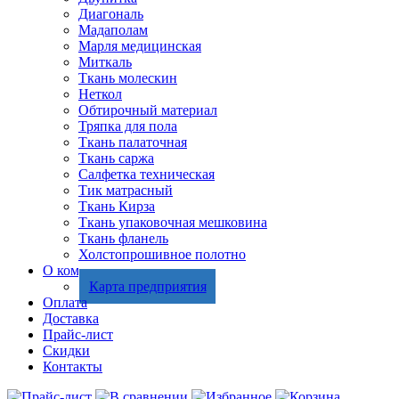
Диагональ
Мадаполам
Марля медицинская
Миткаль
Ткань молескин
Неткол
Обтирочный материал
Тряпка для пола
Ткань палаточная
Ткань саржа
Салфетка техническая
Тик матрасный
Ткань Кирза
Ткань упаковочная мешковина
Ткань фланель
Холстопрошивное полотно
О компании
Карта предприятия
Оплата
Доставка
Прайс-лист
Скидки
Контакты