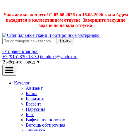
Уважаемые коллеги! С 03.08.2026 по 16.08.2026 г. мы будем
находится в коллективном отпуске. Завершите текущие
задачи до начала отпуска
Найти
Отправить запрос
+7 (915) 830-18-30
tkanitex@yandex.ru
Выберите город
▼
Каталог
Авизент
Байка
Бельтинг
Брезент
Парусина
Бязь
Вафельное полотно
Ветошь обтирочная
Двунитка