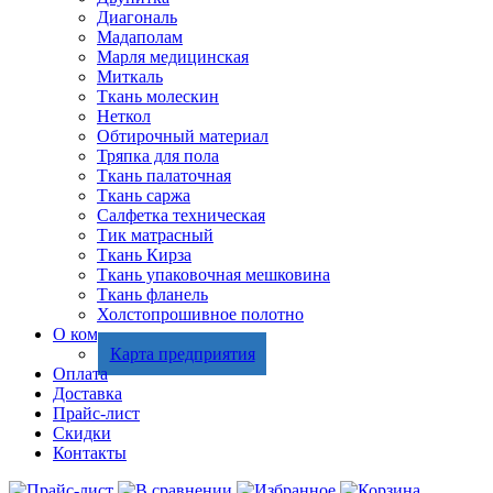
Диагональ
Мадаполам
Марля медицинская
Миткаль
Ткань молескин
Неткол
Обтирочный материал
Тряпка для пола
Ткань палаточная
Ткань саржа
Салфетка техническая
Тик матрасный
Ткань Кирза
Ткань упаковочная мешковина
Ткань фланель
Холстопрошивное полотно
О компании
Карта предприятия
Оплата
Доставка
Прайс-лист
Скидки
Контакты