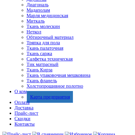
Диагональ
Мадаполам
Марля медицинская
Миткаль
Ткань молескин
Неткол
Обтирочный материал
Тряпка для пола
Ткань палаточная
Ткань саржа
Салфетка техническая
Тик матрасный
Ткань Кирза
Ткань упаковочная мешковина
Ткань фланель
Холстопрошивное полотно
О компании
Карта предприятия
Оплата
Доставка
Прайс-лист
Скидки
Контакты