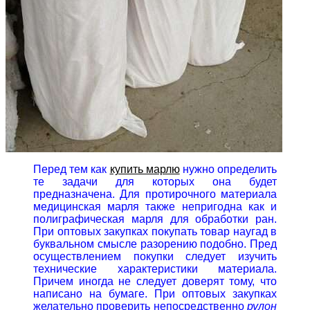
Перед тем как
купить марлю
нужно определить
те задачи для которых она будет
предназначена. Для протирочного материала
медицинская марля также непригодна как и
полиграфическая марля для обработки ран.
При оптовых закупках покупать товар наугад в
буквальном смысле разорению подобно. Пред
осуществлением покупки следует изучить
технические характеристики материала.
Причем иногда не следует доверят тому, что
написано на бумаге. При оптовых закупках
желательно проверить непосредственно
рулон