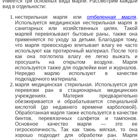
Имеется три основных вида марли. Рассмотрим каждый
вид в отдельности:
нестерильная марля или
отбеленная марля
.
Используется медицинская нестерильная марля в
санитарных или хозяйственных целях. Такой
марлей перевязывают бытовые раны, также она
применяется по уходу за детьми. Благодаря тому,
что марля превосходно впитывает влагу ее часто
используют как протирочный материал. После того
как она поглотила влагу ее легко выжать и
просушить на открытом воздухе. Марля
используется также для подклейки книг и журналов.
Нередко марлю используют в качестве
подкладочного материала.
марля медицинская стерильная. Используется для
перевязки ран в стационарных медицинских
учреждениях. Материя предварительно
обезжиривается и обрабатывается специальной
кислотой (до недавнего времени карболовой).
Обработанная марля также используется в качестве
бинтов, перевязочных салфеток и тампонов.
Основное качество марли — это ее
гигроскопичность. Так как такнь мягкая, то она
хорошо подходит для обработки ран. Марля