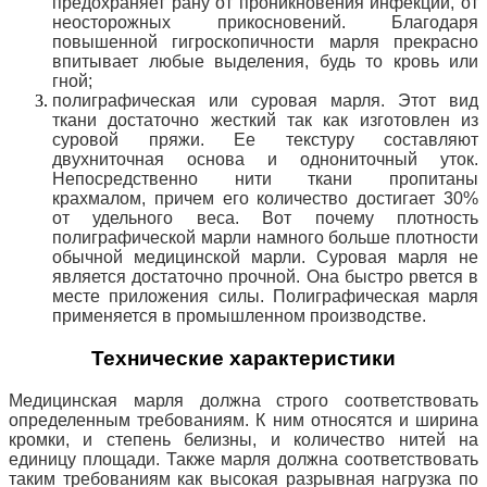
предохраняет рану от проникновения инфекции, от
неосторожных прикосновений. Благодаря
повышенной гигроскопичности марля прекрасно
впитывает любые выделения, будь то кровь или
гной;
полиграфическая или суровая марля. Этот вид
ткани достаточно жесткий так как изготовлен из
суровой пряжи. Ее текстуру составляют
двухниточная основа и однониточный уток.
Непосредственно нити ткани пропитаны
крахмалом, причем его количество достигает 30%
от удельного веса. Вот почему плотность
полиграфической марли намного больше плотности
обычной медицинской марли. Суровая марля не
является достаточно прочной. Она быстро рвется в
месте приложения силы. Полиграфическая марля
применяется в промышленном производстве.
Технические характеристики
Медицинская марля
должна строго соответствовать
определенным требованиям. К ним относятся и ширина
кромки, и степень белизны, и количество нитей на
единицу площади. Также марля должна соответствовать
таким требованиям как высокая разрывная нагрузка по