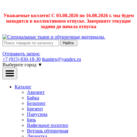
Уважаемые коллеги! С 03.08.2026 по 16.08.2026 г. мы будем
находится в коллективном отпуске. Завершите текущие
задачи до начала отпуска
Найти
Отправить запрос
+7 (915) 830-18-30
tkanitex@yandex.ru
Выберите город
▼
Каталог
Авизент
Байка
Бельтинг
Брезент
Парусина
Бязь
Вафельное полотно
Ветошь обтирочная
Двунитка