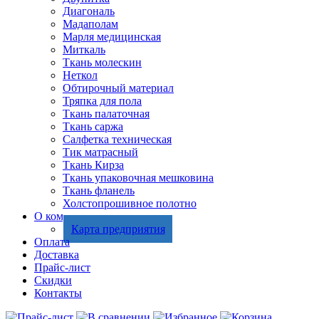
Диагональ
Мадаполам
Марля медицинская
Миткаль
Ткань молескин
Неткол
Обтирочный материал
Тряпка для пола
Ткань палаточная
Ткань саржа
Салфетка техническая
Тик матрасный
Ткань Кирза
Ткань упаковочная мешковина
Ткань фланель
Холстопрошивное полотно
О компании
Карта предприятия
Оплата
Доставка
Прайс-лист
Скидки
Контакты