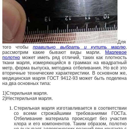
Для
того чтобы
правильно выбрать и купить марлю
,
рассмотрим какие бывают виды марли.
Марлевое
полотно
может иметь ряд отличий, таких как плотность
ткани
марля, измеряющийся в граммах на квадратный
метр, форма выпуска, методика отбеливания. Но всё это
вторичные технические характеристики. В основном же,
медицинская марля ГОСТ 9412-93 может быть поделена
на два основных типа:
1)Стерильная марля.
2)Нестерильная марля.
Стерильная марля изготавливается в соответствии
со всеми строжайшими требованиями ГОСТа.
Отбеливание материала происходит без участия
хлора и его компонентов. Таким образом, полотно
не вызывает аллергических реакций при контакте с