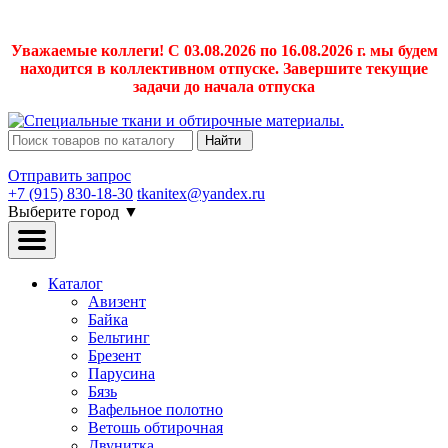
Уважаемые коллеги! С 03.08.2026 по 16.08.2026 г. мы будем
находится в коллективном отпуске. Завершите текущие
задачи до начала отпуска
Найти
Отправить запрос
+7 (915) 830-18-30
tkanitex@yandex.ru
Выберите город
▼
Каталог
Авизент
Байка
Бельтинг
Брезент
Парусина
Бязь
Вафельное полотно
Ветошь обтирочная
Двунитка