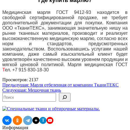
Где купить марлю?
Медицинская марля ГОСТ 9412-93 находится в
свободной сертифицированной продаже, не требует
дополнительной документации для
покупки. Компания
ООО «ТканиТЕКС», занимающая значительную нишу на
рынке тканевых материалов, производит и реализует
высококачественную медицинскую марлю, согласно всех
норм и стандартов, предусмотренных
законодательством. Воспользовавшись услугами нашей
компании, даже самый изыскательный клиент будет
удовлетворён качественно высоким уровнем продукции и
мягкой ценовой политикой.
Марля медицинская ГОСТ
Т
ел. +7 915 830-18-30
Просмотров: 2137
Навигация
Предыдущая:
Марля отбеленная от компании ТканиТЕКС
Следующая:
Мешочная ткань
по
Поиск
записям
T
Информация