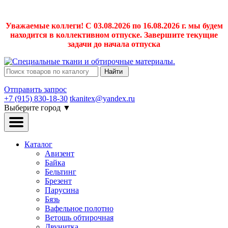
Уважаемые коллеги! С 03.08.2026 по 16.08.2026 г. мы будем
находится в коллективном отпуске. Завершите текущие
задачи до начала отпуска
Найти
Отправить запрос
+7 (915) 830-18-30
tkanitex@yandex.ru
Выберите город
▼
Каталог
Авизент
Байка
Бельтинг
Брезент
Парусина
Бязь
Вафельное полотно
Ветошь обтирочная
Двунитка