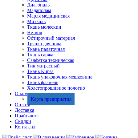
Диагональ
Мадаполам
Марля медицинская
Миткаль
Ткань молескин
Неткол
Обтирочный материал
Тряпка для пола
Ткань палаточная
Ткань саржа
Салфетка техническая
Тик матрасный
Ткань Кирза
Ткань упаковочная мешковина
Ткань фланель
Холстопрошивное полотно
О компании
Карта предприятия
Оплата
Доставка
Прайс-лист
Скидки
Контакты