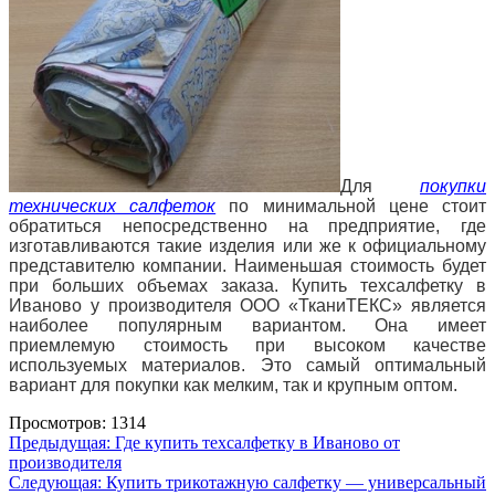
Для
покупки
технических салфеток
по минимальной цене стоит
обратиться непосредственно на предприятие, где
изготавливаются такие изделия или же к официальному
представителю компании. Наименьшая стоимость будет
при больших объемах заказа. Купить техсалфетку в
Иваново у производителя ООО «ТканиТЕКС» является
наиболее популярным вариантом. Она имеет
приемлемую стоимость при высоком качестве
используемых материалов. Это
самый оптимальный
вариант для покупки как мелким, так и крупным оптом.
Просмотров: 1314
Навигация
Предыдущая:
Где купить техсалфетку в Иваново от
производителя
по
Следующая:
Купить трикотажную салфетку — универсальный