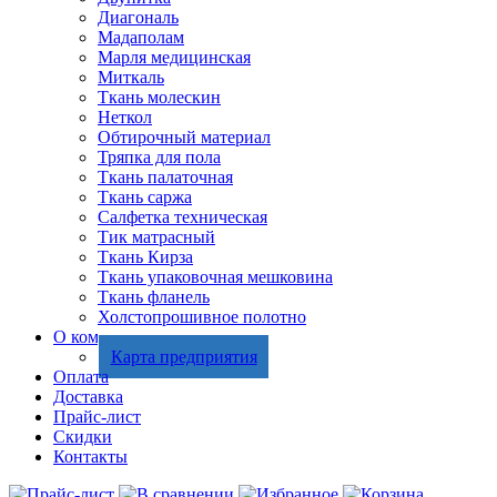
Диагональ
Мадаполам
Марля медицинская
Миткаль
Ткань молескин
Неткол
Обтирочный материал
Тряпка для пола
Ткань палаточная
Ткань саржа
Салфетка техническая
Тик матрасный
Ткань Кирза
Ткань упаковочная мешковина
Ткань фланель
Холстопрошивное полотно
О компании
Карта предприятия
Оплата
Доставка
Прайс-лист
Скидки
Контакты