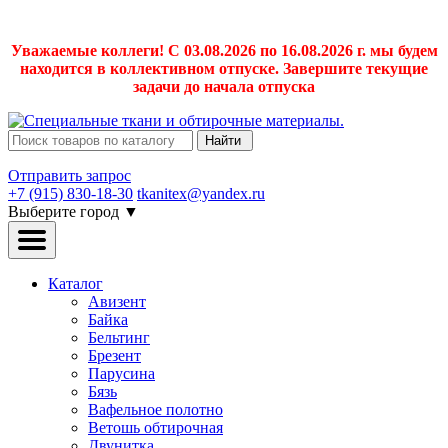
Уважаемые коллеги! С 03.08.2026 по 16.08.2026 г. мы будем
находится в коллективном отпуске. Завершите текущие
задачи до начала отпуска
Найти
Отправить запрос
+7 (915) 830-18-30
tkanitex@yandex.ru
Выберите город
▼
Каталог
Авизент
Байка
Бельтинг
Брезент
Парусина
Бязь
Вафельное полотно
Ветошь обтирочная
Двунитка