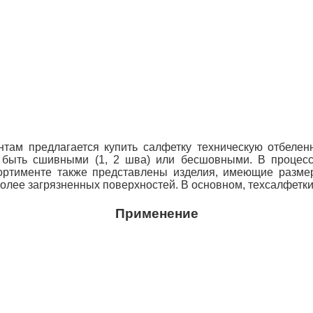
нтам предлагается купить салфетку техническую отбелен
т быть сшивными (1, 2 шва) или бесшовными. В процес
сортименте также
представлены изделия, имеющие размер
олее загрязненных поверхностей. В основном, техсалфетк
Применение