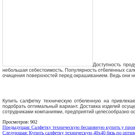
Доступность прод
небольшая себестоимость. Популярность отбеленных
сал
очищения поверхностей перед окрашиванием. Ведь они не
Купить салфетку техническую отбеленную на привлека
подобрать оптимальный вариант. Доставка изделий осуще
сотрудниками компаниями, предприятий целесообразно ос
Просмотров: 902
Навигация
Предыдущая:
Салфетку техническую бесшовную купить у прои
Следующая:
Купить салфетку техническую 40х40 бязь по опти