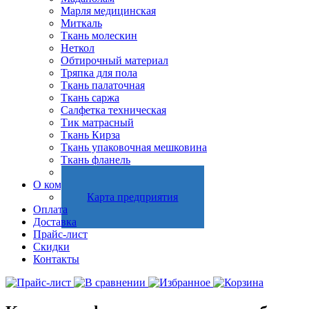
Марля медицинская
Миткаль
Ткань молескин
Неткол
Обтирочный материал
Тряпка для пола
Ткань палаточная
Ткань саржа
Салфетка техническая
Тик матрасный
Ткань Кирза
Ткань упаковочная мешковина
Ткань фланель
Холстопрошивное полотно
О компании
Карта предприятия
Оплата
Доставка
Прайс-лист
Скидки
Контакты