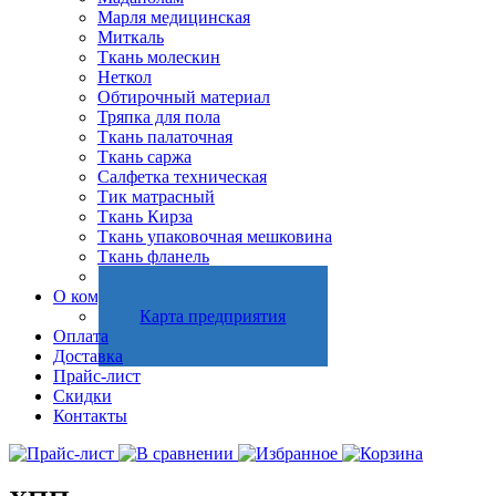
Марля медицинская
Миткаль
Ткань молескин
Неткол
Обтирочный материал
Тряпка для пола
Ткань палаточная
Ткань саржа
Салфетка техническая
Тик матрасный
Ткань Кирза
Ткань упаковочная мешковина
Ткань фланель
Холстопрошивное полотно
О компании
Карта предприятия
Оплата
Доставка
Прайс-лист
Скидки
Контакты