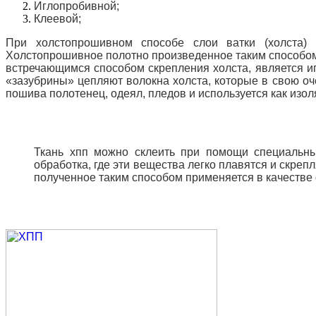
Иглопробивной;
Клеевой;
При холстопрошивном способе слои ватки (холста
Холстопрошивное полотно произведенное таким способом 
встречающимся способом скрепления холста, является и
«зазубрины» цепляют волокна холста, которые в свою оч
пошива полотенец, одеял, пледов и используется как изо
Ткань хпп можно склеить при помощи специальны
обработка, где эти вещества легко плавятся и скре
полученное таким способом применяется в качестве