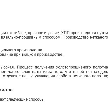
ции как гибкое, прочное изделие.
ХПП производится путем
о, вязально-прошивным способом.
Производство нетканого
дильного производства.
ование при ткацком производстве.
высокая.
Процесс получения холстопрошивного полотна
етолстого слоя ваты из-за того, что в ней нет следов;
я отделка с целью улучшения свойств нетканого полотна;
риала
няют следующие способы: