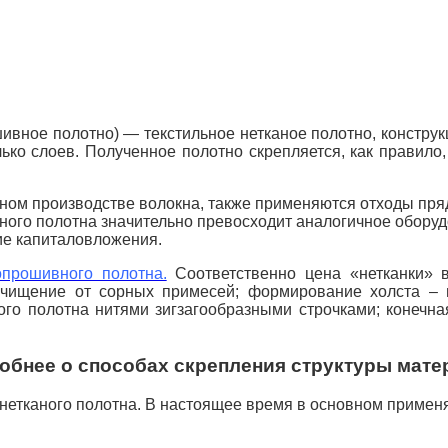
ивное полотно) — текстильное нетканое полотно, конструк
лько слоев.
Полученное полотно скрепляется, как правил
ном производстве волокна, также применяются отходы пря
ного полотна значительно превосходит аналогичное оборуд
ие капиталовложения.
опрошивного полотна.
Соответственно цена «нетканки» 
очищение от сорных примесей;
формирование холста – н
ого полотна нитями зигзагообразными строчками;
конечна
обнее о способах скрепления структуры мате
 нетканого полотна. В настоящее время в основном приме