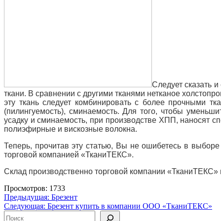
Следует сказать и
ткани. В сравнении с другими тканями нетканое холстоп
эту ткань следует комбинировать с более прочными тк
(пилингуемость), сминаемость. Для того, чтобы уменьш
усадку и сминаемость, при производстве ХПП, наносят с
полиэфирные и вискозные волокна.
Теперь, прочитав эту статью, Вы не ошибетесь в выбор
торговой компанией «ТканиТЕКС».
Склад производственно торговой компании «ТканиТЕКС» на
Просмотров: 1733
Навигация
Предыдущая:
Брезент
Следующая:
Брезент купить в компании ООО «ТканиТЕКС»
по
Поиск