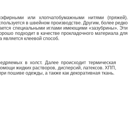
эфирными или хлопчатобумажными нитями (пряжей).
пользуется в швейном производстве. Другим, более редко
ивается специальными иглами имеющими «зазубрины». Эти
хорошо подходит в качестве прокладочного материала для
а является клеевой способ.
внедряемых в холст. Далее
происходит термическая
помощи жидких растворов, дисперсий, латексов. ХПП,
ри пошиве одежды, а также как декоративная ткань.