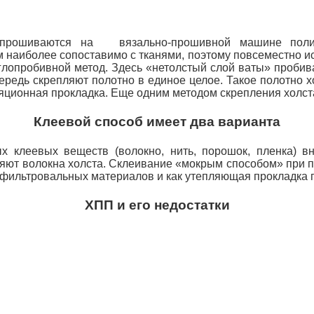
) прошиваются на вязально-прошивной машине поли
наиболее сопоставимо с тканями, поэтому повсеместно ис
глопробивной метод. Здесь «нетолстый слой ваты» проб
ередь скрепляют полотно в единое целое. Такое полотно 
ляционная прокладка. Еще одним методом скрепления холст
Клеевой способ имеет два варианта
х клеевых веществ (волокно, нить, порошок, пленка) 
пляют волокна холста. Склеивание «мокрым способом» при 
 фильтровальных материалов и как утепляющая прокладка п
ХПП и его недостатки