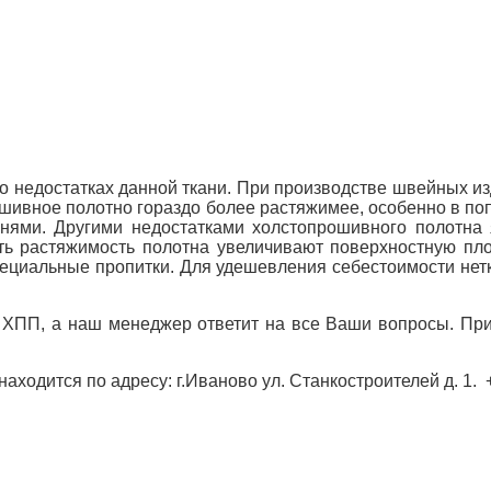
 о недостатках данной ткани. При производстве швейных 
рошивное полотно гораздо более растяжимее, особенно в п
анями. Другими недостатками холстопрошивного полотна 
ить растяжимость полотна увеличивают поверхностную пло
пециальные пропитки. Для удешевления себестоимости нет
е ХПП, а наш менеджер ответит на все Ваши вопросы. Пр
ходится по адресу: г.Иваново ул. Станкостроителей д. 1.