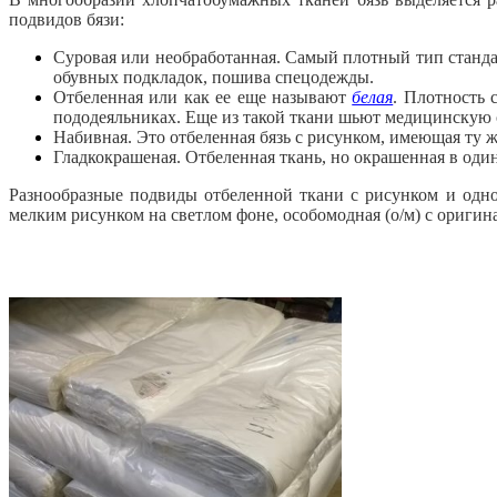
подвидов бязи:
Суровая или необработанная. Самый плотный тип станда
обувных подкладок, пошива спецодежды.
Отбеленная или как ее еще называют
белая
. Плотность 
пододеяльниках. Еще из такой ткани шьют медицинскую о
Набивная. Это отбеленная бязь с рисунком, имеющая ту 
Гладкокрашеная. Отбеленная ткань, но окрашенная в один
Разнообразные подвиды отбеленной ткани с рисунком и однот
мелким рисунком на светлом фоне, особомодная (о/м) с ориги