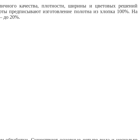
личного качества,
плотности, ширины и цветовых решений
рты предписывают изготовление полотна из хлопка 100%. На
– до 20%.
м обработки. Существуют основные четыре вида и несколько