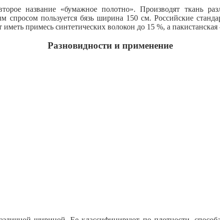
второе название «бумажное полотно». Производят ткань раз
м спросом пользуется бязь ширина 150 см. Российские станда
 иметь примесь синтетических волокон до 15 %, а пакистанская 
Разновидности и применение
различной шириной. Ее классифицируют по плотности, способа