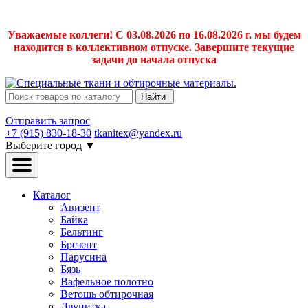
Уважаемые коллеги! С 03.08.2026 по 16.08.2026 г. мы будем
находится в коллективном отпуске. Завершите текущие
задачи до начала отпуска
Найти
Отправить запрос
+7 (915) 830-18-30
tkanitex@yandex.ru
Выберите город
▼
Каталог
Авизент
Байка
Бельтинг
Брезент
Парусина
Бязь
Вафельное полотно
Ветошь обтирочная
Двунитка