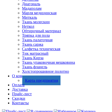
Диагональ
Мадаполам
Марля медицинская
Миткаль
Ткань молескин
Неткол
Обтирочный материал
Тряпка для пола
Ткань палаточная
Ткань саржа
Салфетка техническая
Тик матрасный
Ткань Кирза
Ткань упаковочная мешковина
Ткань фланель
Холстопрошивное полотно
О компании
Карта предприятия
Оплата
Доставка
Прайс-лист
Скидки
Контакты