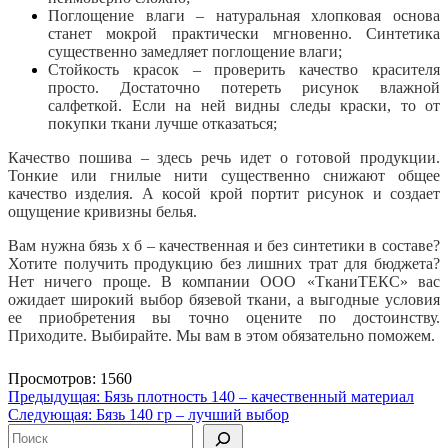
Поглощение влаги – натуральная хлопковая основа
станет мокрой практически мгновенно. Синтетика
существенно замедляет поглощение влаги;
Стойкость красок – проверить качество красителя
просто. Достаточно потереть рисунок влажной
салфеткой. Если на ней видны следы краски, то от
покупки ткани лучше отказаться;
Качество пошива – здесь речь идет о готовой продукции.
Тонкие или гнилые нити существенно
снижают общее
качество изделия. А косой крой портит рисунок и создает
ощущение кривизны белья.
Вам нужна бязь х б – качественная и без синтетики в составе?
Хотите получить продукцию без лишних трат для бюджета?
Нет ничего проще. В компании ООО «ТканиТЕКС» вас
ожидает широкий выбор бязевой ткани, а выгодные условия
ее приобретения вы точно оцените по достоинству.
Приходите. Выбирайте. Мы вам в этом обязательно поможем.
Просмотров: 1560
Навигация
Предыдущая:
Бязь плотность 140 – качественный материал
Следующая:
Бязь 140 гр – лучший выбор
по
Поиск