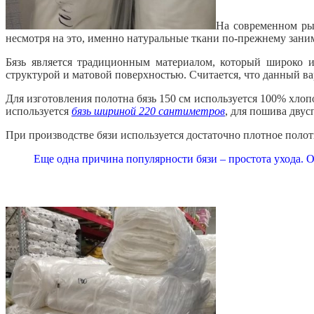
На современном ры
несмотря на это, именно натуральные ткани по-прежнему зани
Бязь является традиционным материалом, который широко и
структурой и матовой поверхностью. Считается, что данный ва
Для изготовления полотна бязь 150 см используется 100% хлоп
используется
бязь шириной 220 сантиметров
, для пошива двус
При производстве бязи используется достаточно плотное поло
Еще одна причина популярности бязи – простота ухода. О