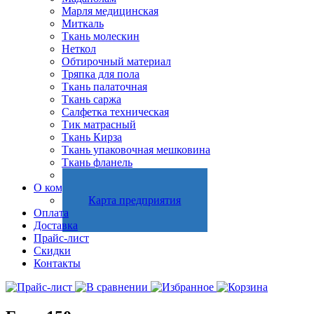
Марля медицинская
Миткаль
Ткань молескин
Неткол
Обтирочный материал
Тряпка для пола
Ткань палаточная
Ткань саржа
Салфетка техническая
Тик матрасный
Ткань Кирза
Ткань упаковочная мешковина
Ткань фланель
Холстопрошивное полотно
О компании
Карта предприятия
Оплата
Доставка
Прайс-лист
Скидки
Контакты