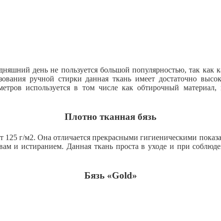
одняшний день не пользуется большой популярностью, так как к
зования ручной стирки данная ткань имеет достаточно высок
етров используется в том числе как обтирочный материал, 
Плотно тканная бязь
т 125 г/м2. Она отличается прекрасными гигиеническими показа
ывам и истиранием. Данная ткань проста в уходе и при соблюд
Бязь «Gold»