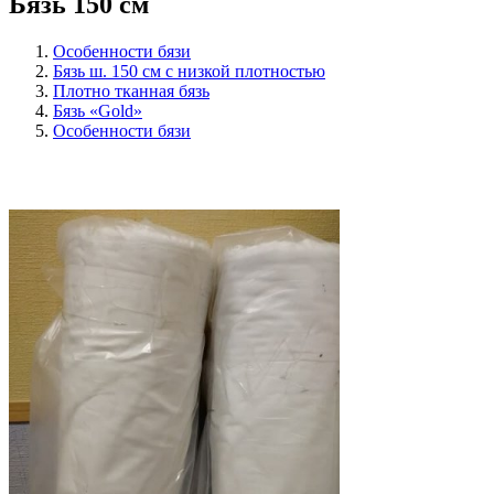
Бязь 150 см
Особенности бязи
Бязь ш. 150 см с низкой плотностью
Плотно тканная бязь
Бязь «Gold»
Особенности бязи