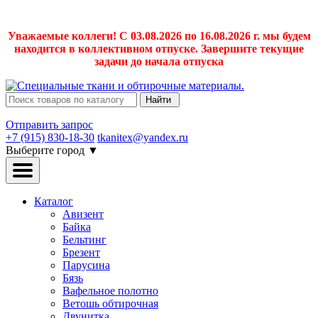
Уважаемые коллеги! С 03.08.2026 по 16.08.2026 г. мы будем
находится в коллективном отпуске. Завершите текущие
задачи до начала отпуска
Найти
Отправить запрос
+7 (915) 830-18-30
tkanitex@yandex.ru
Выберите город
▼
Каталог
Авизент
Байка
Бельтинг
Брезент
Парусина
Бязь
Вафельное полотно
Ветошь обтирочная
Двунитка