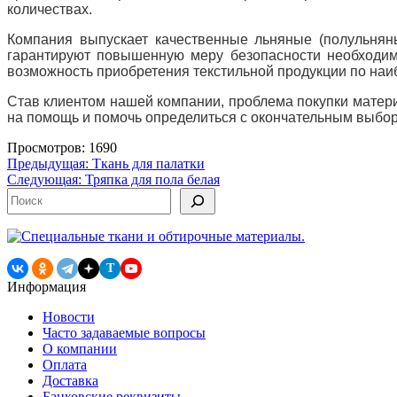
количествах.
Компания выпускает качественные льняные (полульняны
гарантируют повышенную меру безопасности необходим
возможность приобретения текстильной продукции по на
Став клиентом нашей компании, проблема покупки матери
на помощь и помочь определиться с окончательным выборо
Просмотров: 1690
Навигация
Предыдущая:
Ткань для палатки
Следующая:
Тряпка для пола белая
по
Поиск
записям
T
Информация
Новости
Часто задаваемые вопросы
О компании
Оплата
Доставка
Банковские реквизиты