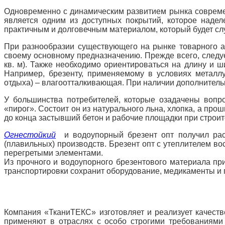
Одновременно с динамическим развитием рынка современ
является одним из доступных покрытий, которое надел
практичным и долговечным материалом, который будет слу
При разнообразии существующего на рынке товарного ас
своему основному предназначению. Прежде всего, следуе
кв. м). Также необходимо ориентироваться на длину и ш
Например, брезенту, применяемому в условиях металлур
отдыха) –
влагоотталкивающая
. При наличии дополнитель
У большинства потребителей, которые озадачены вопр
«пирог». Состоит он из натурального льна, хлопка, а п
до конца застывший бетон и рабочие площадки при строи
Огнестойкий
и водоупорный брезент опт получил рас
(плавильных) производств. Брезент опт с утеплителем во
перегретыми элементами.
Из прочного и водоупорного брезентового материала при
транспортировки сохранит оборудование, медикаменты и 
Компания «ТканиТЕКС» изготовляет и реализует качеств
применяют в отраслях с особо строгими требованиями