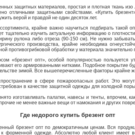
ных защитных материалов, простая и плотная ткань изо л
ено отличными защитными свойствами. «Купить брезент
жить верой и правдой не один десяток лет.
сортимента, крайне важно научиться подбирать такой оп
т тщательно изучить актуальную информацию о плотности м
ирину рулона либо отреза (90-150 см). Не нужно забывать
гического производства, крайне необходима огнеустойчи
ной противогрибковой обработки у материала значительно 
осом «брезент опт», особой популярностью пользуется 
рошивают его армированными нитками. Подобное покрытие 
тельстве зимой. Все вышеперечисленные факторы крайне ж
пространение в сфере пожароопасных работ. Это могу
стребован в качестве защитной одежды для холодной поры
нято изготавливать палатки, навесы и тенты, впрочем, к
прочие не менее важные вещи от намокания и других повр
Где недорого купить брезент опт
енный брезент опт по демократичным ценам. Вся продукц
 к форменной одежде. Абсолютно любой клиент имеет в