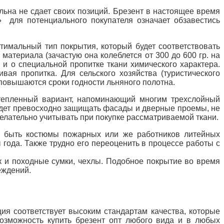
ьна не сдает своих позиций. Брезент в настоящее время
» для потенциального покупателя означает обзавестись
тимальный тип покрытия, который будет соответствовать
атериала (зачастую она колеблется от 300 до 600 гр. на
 и о специальной пропитке ткани химического характера.
вая пропитка. Для сельского хозяйства (туристического
повышаются сроки годности льняного полотна.
утепленный вариант, напоминающий многим трехслойный
будет превосходно защищать фасады и дверные проемы, не
елательно учитывать при покупке рассматриваемой ткани.
т быть костюмы пожарных или же работников литейных
 года. Также трудно его переоценить в процессе работы с
ак и походные сумки, чехлы. Подобное покрытие во время
еждений.
ия соответствует высоким стандартам качества, которые
озможность купить брезент опт любого вида и в любых