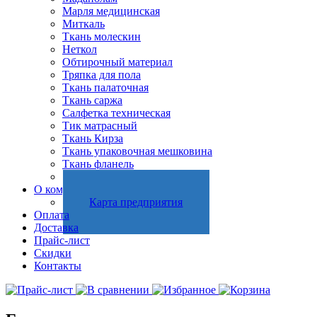
Марля медицинская
Миткаль
Ткань молескин
Неткол
Обтирочный материал
Тряпка для пола
Ткань палаточная
Ткань саржа
Салфетка техническая
Тик матрасный
Ткань Кирза
Ткань упаковочная мешковина
Ткань фланель
Холстопрошивное полотно
О компании
Карта предприятия
Оплата
Доставка
Прайс-лист
Скидки
Контакты