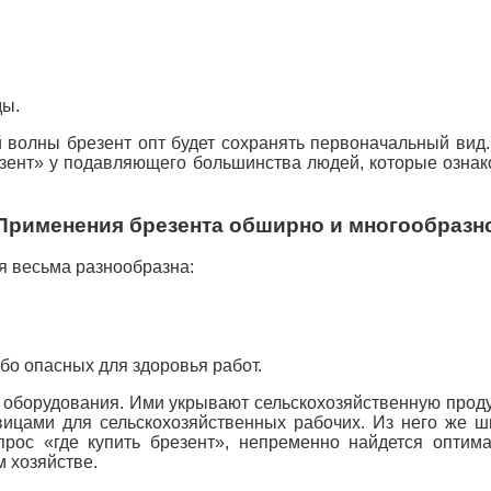
ды.
й волны брезент опт будет сохранять первоначальный вид
езент» у подавляющего большинства людей, которые озна
Применения брезента обширно и многообразн
я весьма разнообразна:
о опасных для здоровья работ.
и оборудования. Ими укрывают сельскохозяйственную прод
ицами для сельскохозяйственных рабочих. Из него же ш
рос «где купить брезент», непременно найдется оптим
 хозяйстве.