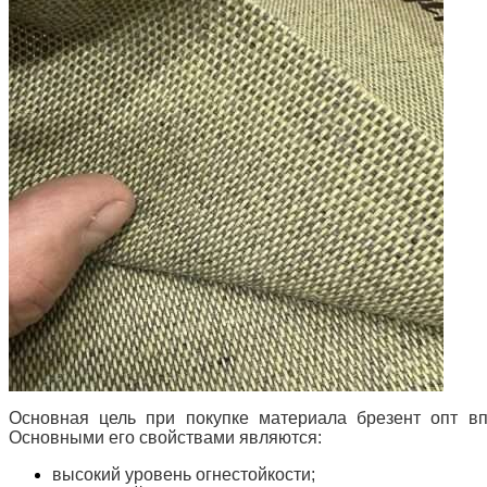
Основная цель при покупке материала брезент опт вп
Основными его свойствами являются:
высокий уровень огнестойкости;