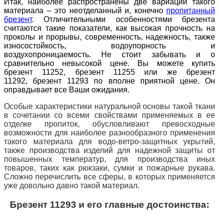
Итак, наиболее распространены две вариации такого
материала – это неотделанный и, конечно
пропитанный
брезент
. Отличительными особенностями брезента
считаются такие показатели, как высокая прочность на
проколы и прорывы, современность, надежность, также
износостойкость, водоупорность и
воздухопроницаемость. Не стоит забывать и о
сравнительно невысокой цене. Вы можете купить
брезент 11252, брезент 11255
или же брезент
11292, брезент 11293 по вполне приятной цене. Он
оправдывает все Ваши ожидания.
Особые характеристики натуральной основы такой ткани
в сочетании со всеми свойствами применяемых в ее
отделке пропиток, обусловливают превосходные
возможности для наиболее разнообразного применения
такого материала для водо-ветро-защитных укрытий,
также производства изделий для надежной защиты от
повышенных температур, для производства иных
товаров, таких как рюкзаки, сумки и пожарные рукава.
Сложно перечислить все сферы, в которых применяется
уже довольно давно такой материал.
Брезент 11293 и его главные достоинства: