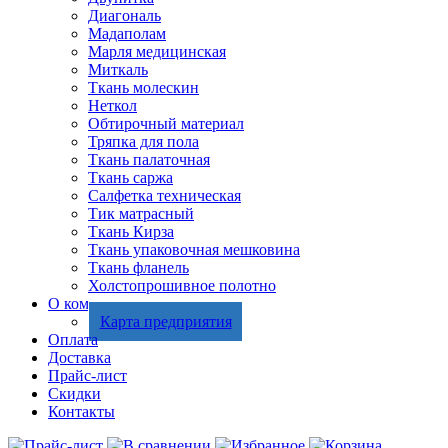
Диагональ
Мадаполам
Марля медицинская
Миткаль
Ткань молескин
Неткол
Обтирочный материал
Тряпка для пола
Ткань палаточная
Ткань саржа
Салфетка техническая
Тик матрасный
Ткань Кирза
Ткань упаковочная мешковина
Ткань фланель
Холстопрошивное полотно
О компании
Карта предприятия
Оплата
Доставка
Прайс-лист
Скидки
Контакты