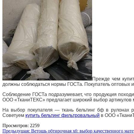
Прежде чем купит
должны соблюдаться нормы ГОСТа. Покупатель оптовых и
Соблюдение ГОСТа подразумевает, что продукция походи
ООО «ТканиТЕКС» предлагает широкий выбор артикулов м
На выбор покупателя — ткань бельтинг бф в рулонах 
Советуем
купить бельтинг фильтровальный
в ООО «ТканиТ
Просмотров: 2259
Навигация
Предыдущая:
Ветошь обтирочная хб: выбор качественного мат