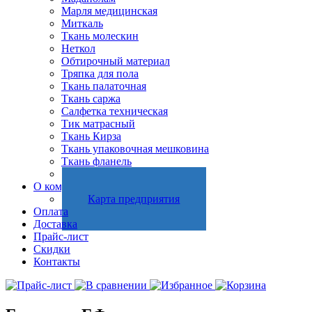
Марля медицинская
Миткаль
Ткань молескин
Неткол
Обтирочный материал
Тряпка для пола
Ткань палаточная
Ткань саржа
Салфетка техническая
Тик матрасный
Ткань Кирза
Ткань упаковочная мешковина
Ткань фланель
Холстопрошивное полотно
О компании
Карта предприятия
Оплата
Доставка
Прайс-лист
Скидки
Контакты