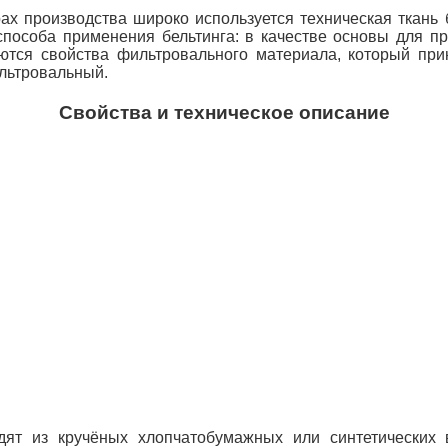
ах производства широко используется техническая ткань 
способа применения бельтинга: в качестве основы для п
тся свойства фильтровального материала, который прин
ильтровальный.
Свойства и техническое описание
ят из кручёных хлопчатобумажных или синтетических в