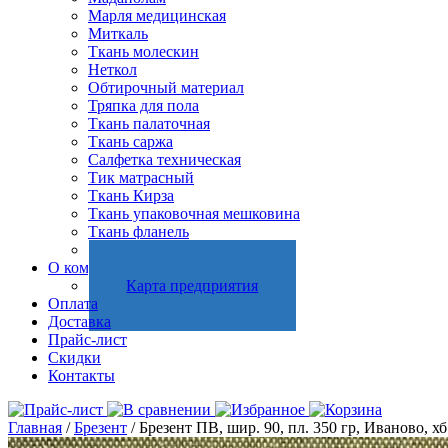
Марля медицинская
Миткаль
Ткань молескин
Неткол
Обтирочный материал
Тряпка для пола
Ткань палаточная
Ткань саржа
Салфетка техническая
Тик матрасный
Ткань Кирза
Ткань упаковочная мешковина
Ткань фланель
Холстопрошивное полотно
О компании
Карта предприятия
Оплата
Доставка
Прайс-лист
Скидки
Контакты
Главная
/
Брезент
/ Брезент ПВ, шир. 90, пл. 350 гр, Иваново, х