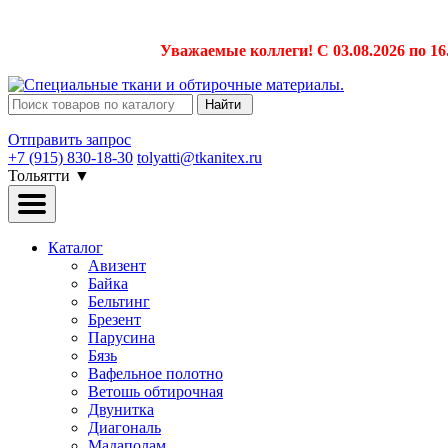
Уважаемые коллеги! С 03.08.2026 по 16
Найти
Отправить запрос
+7 (915) 830-18-30
tolyatti@tkanitex.ru
Тольятти
▼
Каталог
Авизент
Байка
Бельтинг
Брезент
Парусина
Бязь
Вафельное полотно
Ветошь обтирочная
Двунитка
Диагональ
Мадаполам