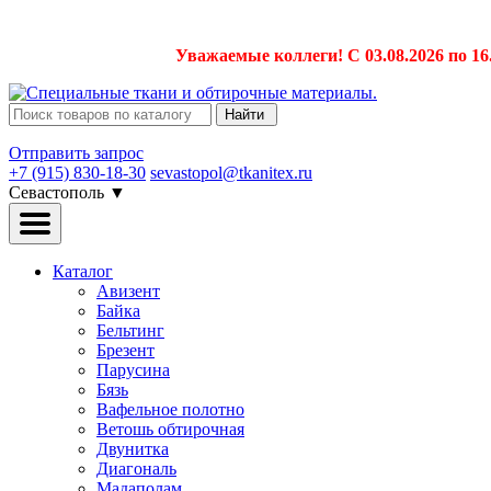
Уважаемые коллеги! С 03.08.2026 по 16
Найти
Отправить запрос
+7 (915) 830-18-30
sevastopol@tkanitex.ru
Севастополь
▼
Каталог
Авизент
Байка
Бельтинг
Брезент
Парусина
Бязь
Вафельное полотно
Ветошь обтирочная
Двунитка
Диагональ
Мадаполам