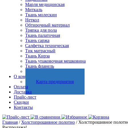
Марля медицинская
Миткаль
Ткань молескин
Неткол
Обтирочный материал
Тряпка для пола
Ткань палаточная
Ткань саржа
Салфетка техническая
Тик матрасный
Ткань Кирза
Ткань упаковочная мешковина
Ткань фланель
Холстопрошивное полотно
О компании
Карта предприятия
Оплата
Доставка
Прайс-лист
Скидки
Контакты
Главная
/
Холстопрошивное полотно
/ Холстпрошивное полотно х
Распродажа!