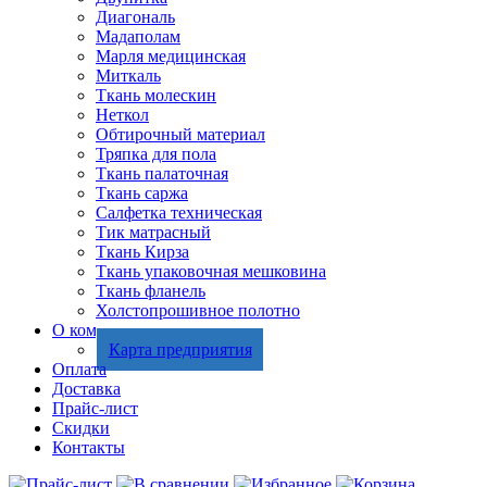
Диагональ
Мадаполам
Марля медицинская
Миткаль
Ткань молескин
Неткол
Обтирочный материал
Тряпка для пола
Ткань палаточная
Ткань саржа
Салфетка техническая
Тик матрасный
Ткань Кирза
Ткань упаковочная мешковина
Ткань фланель
Холстопрошивное полотно
О компании
Карта предприятия
Оплата
Доставка
Прайс-лист
Скидки
Контакты