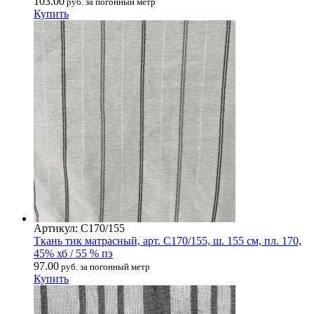
103.00
руб. за погонный метр
Купить
Артикул: С170/155
Ткань тик матрасный, арт. С170/155, ш. 155 см, пл. 170,
45% хб / 55 % пэ
97.00
руб. за погонный метр
Купить