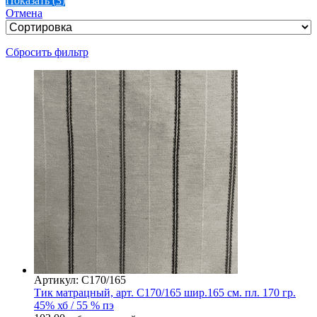
Показать
(
3
)
Отмена
Сбросить фильтр
Артикул: С170/165
Тик матрацный, арт. С170/165 шир.165 см. пл. 170 гр.
45% хб / 55 % пэ