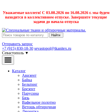
Уважаемые коллеги! С 03.08.2026 по 16.08.2026 г. мы будем
находится в коллективном отпуске. Завершите текущие
задачи до начала отпуска
Найти
Отправить запрос
+7 (915) 830-18-30
sevastopol@tkanitex.ru
Севастополь
▼
Каталог
Авизент
Байка
Бельтинг
Брезент
Парусина
Бязь
Вафельное полотно
Ветошь обтирочная
Двунитка