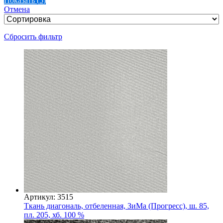
Показать
(
5
)
Отмена
Сбросить фильтр
Артикул: 3515
Ткань диагональ, отбеленная, ЗиМа (Прогресс), ш. 85,
пл. 205, хб. 100 %