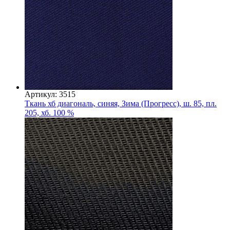
Артикул: 3515
Ткань хб диагональ, синяя, Зима (Прогресс), ш. 85, пл.
205, хб. 100 %