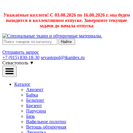
Уважаемые коллеги! С 03.08.2026 по 16.08.2026 г. мы будем
находится в коллективном отпуске. Завершите текущие
задачи до начала отпуска
Найти
Отправить запрос
+7 (915) 830-18-30
sevastopol@tkanitex.ru
Севастополь
▼
Каталог
Авизент
Байка
Бельтинг
Брезент
Парусина
Бязь
Вафельное полотно
Ветошь обтирочная
Двунитка