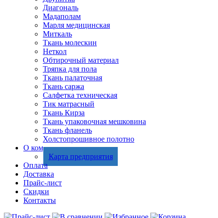
Диагональ
Мадаполам
Марля медицинская
Миткаль
Ткань молескин
Неткол
Обтирочный материал
Тряпка для пола
Ткань палаточная
Ткань саржа
Салфетка техническая
Тик матрасный
Ткань Кирза
Ткань упаковочная мешковина
Ткань фланель
Холстопрошивное полотно
О компании
Карта предприятия
Оплата
Доставка
Прайс-лист
Скидки
Контакты