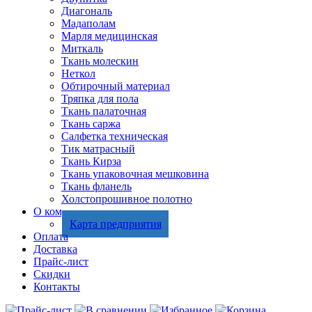
Диагональ
Мадаполам
Марля медицинская
Миткаль
Ткань молескин
Неткол
Обтирочный материал
Тряпка для пола
Ткань палаточная
Ткань саржа
Салфетка техническая
Тик матрасный
Ткань Кирза
Ткань упаковочная мешковина
Ткань фланель
Холстопрошивное полотно
О компании
Карта предприятия
Оплата
Доставка
Прайс-лист
Скидки
Контакты