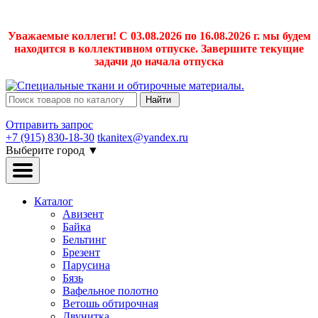
Уважаемые коллеги! С 03.08.2026 по 16.08.2026 г. мы будем
находится в коллективном отпуске. Завершите текущие
задачи до начала отпуска
Найти
Отправить запрос
+7 (915) 830-18-30
tkanitex@yandex.ru
Выберите город
▼
Каталог
Авизент
Байка
Бельтинг
Брезент
Парусина
Бязь
Вафельное полотно
Ветошь обтирочная
Двунитка