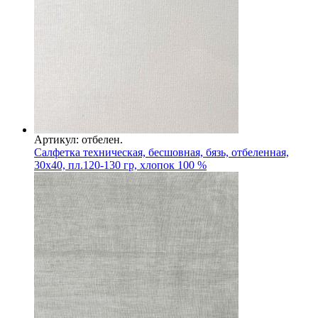
Артикул: отбелен.
Салфетка техническая, бесшовная, бязь, отбеленная,
30х40, пл.120-130 гр, хлопок 100 %