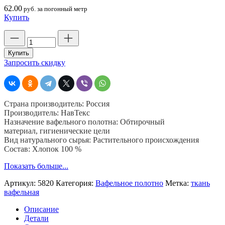
62.00
руб. за погонный метр
Купить
Количество
товара
Вафельное
Купить
полотно
Запросить скидку
хлопчатобумажное
отбеленное,
шир.
50
Страна производитель: Россия
см.
Производитель: НавТекс
пл.
Назначение вафельного полотна: Обтирочный
220
материал, гигиенические цели
гр,
Вид натурального сырья: Растительного происхождения
рулон
Состав: Хлопок 100 %
50
м,
Показать больше...
Навтекс
Артикул:
5820
Категория:
Вафельное полотно
Метка:
ткань
вафельная
Описание
Детали