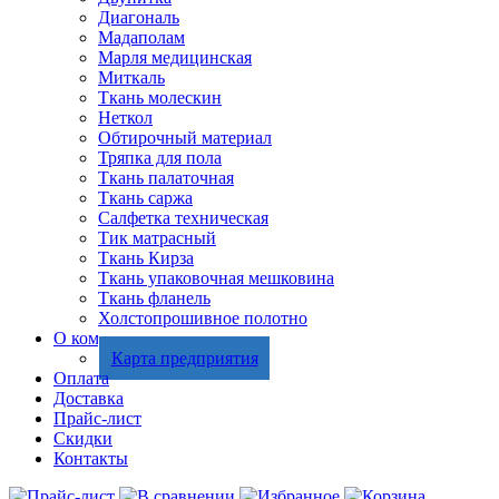
Диагональ
Мадаполам
Марля медицинская
Миткаль
Ткань молескин
Неткол
Обтирочный материал
Тряпка для пола
Ткань палаточная
Ткань саржа
Салфетка техническая
Тик матрасный
Ткань Кирза
Ткань упаковочная мешковина
Ткань фланель
Холстопрошивное полотно
О компании
Карта предприятия
Оплата
Доставка
Прайс-лист
Скидки
Контакты