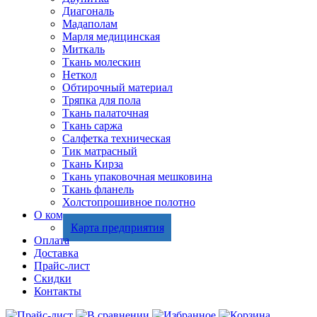
Диагональ
Мадаполам
Марля медицинская
Миткаль
Ткань молескин
Неткол
Обтирочный материал
Тряпка для пола
Ткань палаточная
Ткань саржа
Салфетка техническая
Тик матрасный
Ткань Кирза
Ткань упаковочная мешковина
Ткань фланель
Холстопрошивное полотно
О компании
Карта предприятия
Оплата
Доставка
Прайс-лист
Скидки
Контакты