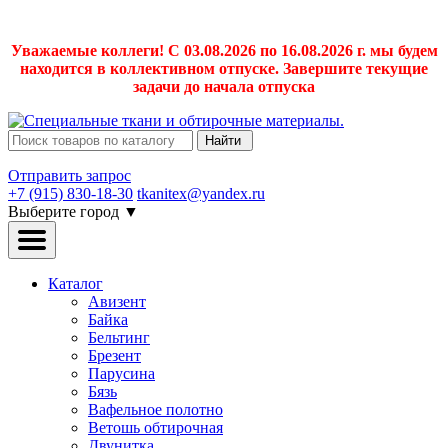
Уважаемые коллеги! С 03.08.2026 по 16.08.2026 г. мы будем
находится в коллективном отпуске. Завершите текущие
задачи до начала отпуска
Найти
Отправить запрос
+7 (915) 830-18-30
tkanitex@yandex.ru
Выберите город
▼
Каталог
Авизент
Байка
Бельтинг
Брезент
Парусина
Бязь
Вафельное полотно
Ветошь обтирочная
Двунитка