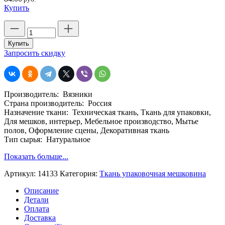
Купить
Количество
товара
Упаковочная
Купить
ткань,
Запросить скидку
джут
100%,
арт.14133,
шир.
Производитель: Вязники
110
Страна производитель: Россия
см,
Назначение ткани: Техническая ткань, Ткань для упаковки,
плотность
Для мешков, интерьер, Мебельное производство, Мытье
190.
полов, Оформление сцены, Декоративная ткань
Тип сырья: Натуральное
Показать больше...
Артикул:
14133
Категория:
Ткань упаковочная мешковина
Описание
Детали
Оплата
Доставка