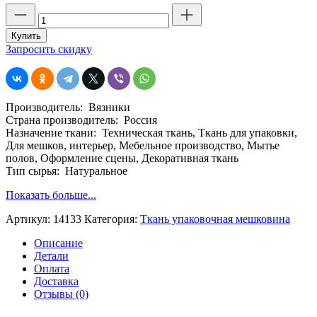
Количество
товара
Ткань
Купить
упаковочная
Запросить скидку
льняная,
ш.
110,
пл.
Производитель: Вязники
270,
Страна производитель: Россия
лен
Назначение ткани: Техническая ткань, Ткань для упаковки,
50
Для мешков, интерьер, Мебельное производство, Мытье
%,
полов, Оформление сцены, Декоративная ткань
джут
Тип сырья: Натуральное
50
%
Показать больше...
Артикул:
14133
Категория:
Ткань упаковочная мешковина
Описание
Детали
Оплата
Доставка
Отзывы (0)