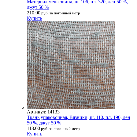
Материал мешковина, ш. 106, пл. 320, лен 50 %,
джут 50 %
210.00
руб. за погонный метр
Купить
Артикул: 14133
Ткань упаковочная, Вязники, ш. 110, пл. 190, лен
50 %, джут 50 %
113.00
руб. за погонный метр
Купить