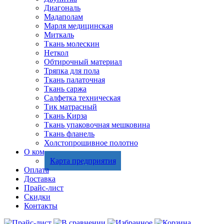
Диагональ
Мадаполам
Марля медицинская
Миткаль
Ткань молескин
Неткол
Обтирочный материал
Тряпка для пола
Ткань палаточная
Ткань саржа
Салфетка техническая
Тик матрасный
Ткань Кирза
Ткань упаковочная мешковина
Ткань фланель
Холстопрошивное полотно
О компании
Карта предприятия
Оплата
Доставка
Прайс-лист
Скидки
Контакты