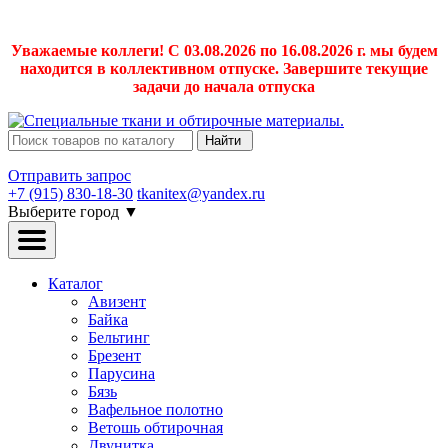
Уважаемые коллеги! С 03.08.2026 по 16.08.2026 г. мы будем
находится в коллективном отпуске. Завершите текущие
задачи до начала отпуска
Найти
Отправить запрос
+7 (915) 830-18-30
tkanitex@yandex.ru
Выберите город
▼
Каталог
Авизент
Байка
Бельтинг
Брезент
Парусина
Бязь
Вафельное полотно
Ветошь обтирочная
Двунитка