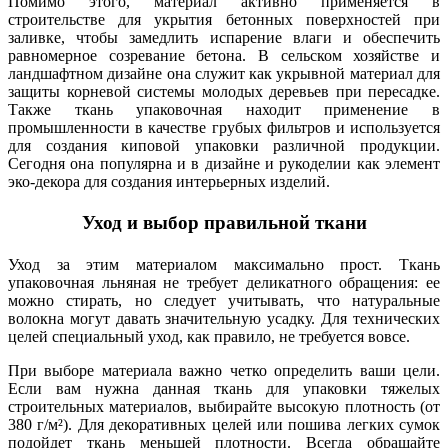
Помимо этого, материал активно применяется в
строительстве для укрытия бетонных поверхностей при
заливке, чтобы замедлить испарение влаги и обеспечить
равномерное созревание бетона. В сельском хозяйстве и
ландшафтном дизайне она служит как укрывной материал для
защиты корневой системы молодых деревьев при пересадке.
Также ткань упаковочная находит применение в
промышленности в качестве грубых фильтров и используется
для создания киповой упаковки различной продукции.
Сегодня она популярна и в дизайне и рукоделии как элемент
эко-декора для создания интерьерных изделий.
Уход и выбор правильной ткани
Уход за этим материалом максимально прост. Ткань
упаковочная льняная не требует деликатного обращения: ее
можно стирать, но следует учитывать, что натуральные
волокна могут давать значительную усадку. Для технических
целей специальный уход, как правило, не требуется вовсе.
При выборе материала важно четко определить ваши цели.
Если вам нужна данная ткань для упаковки тяжелых
строительных материалов, выбирайте высокую плотность (от
380 г/м²). Для декоративных целей или пошива легких сумок
подойдет ткань меньшей плотности. Всегда обращайте