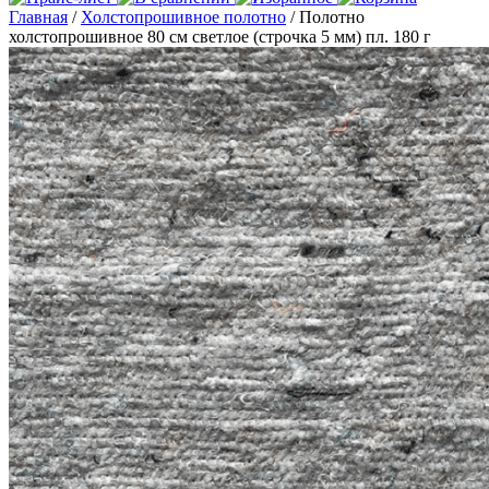
Главная
/
Холстопрошивное полотно
/ Полотно
холстопрошивное 80 см светлое (строчка 5 мм) пл. 180 г