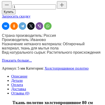
Количество
товара
Полотно
Купить
холстопрошивное
Запросить скидку
80
см
светлое
(строчка
Страна производитель: Россия
5
Производитель: Иваново
мм)
Назначение нетканого материала: Обтирочный
пл.
материал, ткань для мытья пола
180
Вид натурального сырья: Растительного происхождения
г
Показать больше...
Артикул:
5 мм
Категория:
Холстопрошивное полотно
Описание
Детали
Оплата
Доставка
Отзывы (0)
Ткань полотно холстопрошивное 80 см