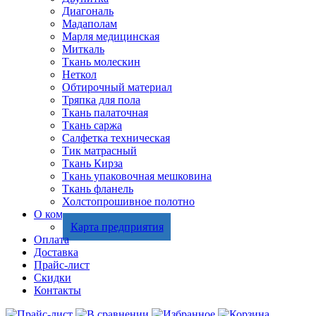
Диагональ
Мадаполам
Марля медицинская
Миткаль
Ткань молескин
Неткол
Обтирочный материал
Тряпка для пола
Ткань палаточная
Ткань саржа
Салфетка техническая
Тик матрасный
Ткань Кирза
Ткань упаковочная мешковина
Ткань фланель
Холстопрошивное полотно
О компании
Карта предприятия
Оплата
Доставка
Прайс-лист
Скидки
Контакты