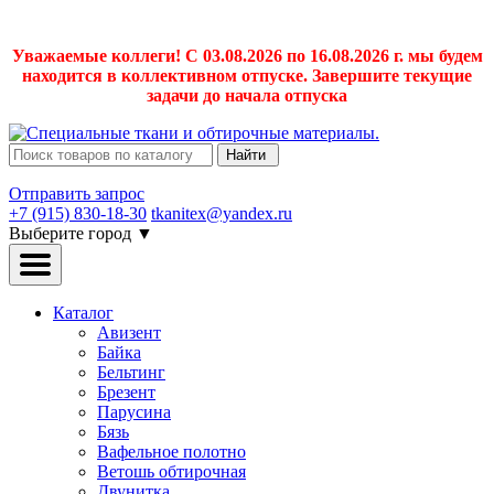
Уважаемые коллеги! С 03.08.2026 по 16.08.2026 г. мы будем
находится в коллективном отпуске. Завершите текущие
задачи до начала отпуска
Найти
Отправить запрос
+7 (915) 830-18-30
tkanitex@yandex.ru
Выберите город
▼
Каталог
Авизент
Байка
Бельтинг
Брезент
Парусина
Бязь
Вафельное полотно
Ветошь обтирочная
Двунитка