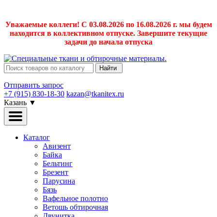
Уважаемые коллеги! С 03.08.2026 по 16.08.2026 г. мы будем
находится в коллективном отпуске. Завершите текущие
задачи до начала отпуска
Найти
Отправить запрос
+7 (915) 830-18-30
kazan@tkanitex.ru
Казань
▼
Каталог
Авизент
Байка
Бельтинг
Брезент
Парусина
Бязь
Вафельное полотно
Ветошь обтирочная
Двунитка