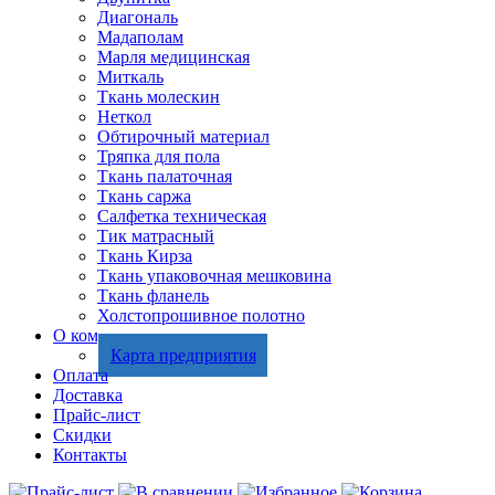
Диагональ
Мадаполам
Марля медицинская
Миткаль
Ткань молескин
Неткол
Обтирочный материал
Тряпка для пола
Ткань палаточная
Ткань саржа
Салфетка техническая
Тик матрасный
Ткань Кирза
Ткань упаковочная мешковина
Ткань фланель
Холстопрошивное полотно
О компании
Карта предприятия
Оплата
Доставка
Прайс-лист
Скидки
Контакты