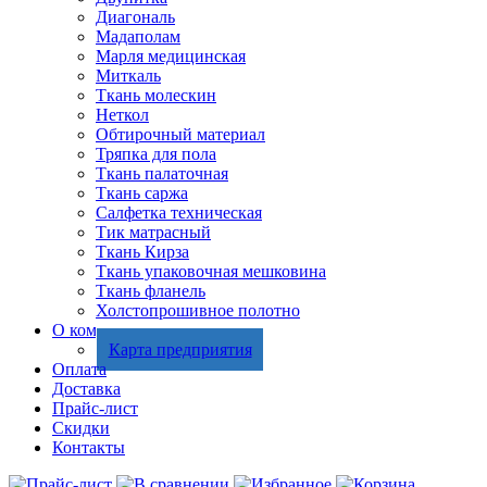
Диагональ
Мадаполам
Марля медицинская
Миткаль
Ткань молескин
Неткол
Обтирочный материал
Тряпка для пола
Ткань палаточная
Ткань саржа
Салфетка техническая
Тик матрасный
Ткань Кирза
Ткань упаковочная мешковина
Ткань фланель
Холстопрошивное полотно
О компании
Карта предприятия
Оплата
Доставка
Прайс-лист
Скидки
Контакты