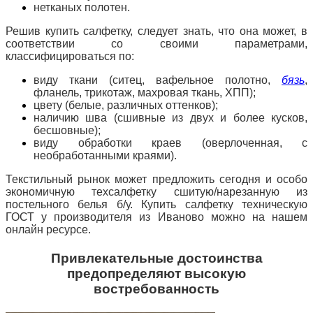
нетканых полотен.
Решив купить салфетку, следует знать, что она может, в
соответствии со своими параметрами,
классифицироваться по:
виду ткани (ситец, вафельное полотно,
б
язь
,
фланель, трикотаж, махровая ткань, ХПП);
цвету (белые, различных оттенков);
наличию шва (сшивные из двух и более кусков,
бесшовные);
виду обработки краев (оверлоченная, с
необработанными краями).
Текстильный рынок может предложить сегодня и особо
экономичную техсалфетку сшитую/нарезанную из
постельного белья б/у. Купить салфетку техническую
ГОСТ у производителя из Иваново можно на нашем
онлайн ресурсе.
Привлекательные достоинства
предопределяют высокую
востребованность