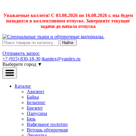
Уважаемые коллеги! С 03.08.2026 по 16.08.2026 г. мы будем
находится в коллективном отпуске. Завершите текущие
задачи до начала отпуска
Найти
Отправить запрос
+7 (915) 830-18-30
tkanitex@yandex.ru
Выберите город
▼
Каталог
Авизент
Байка
Бельтинг
Брезент
Парусина
Бязь
Вафельное полотно
Ветошь обтирочная
Двунитка