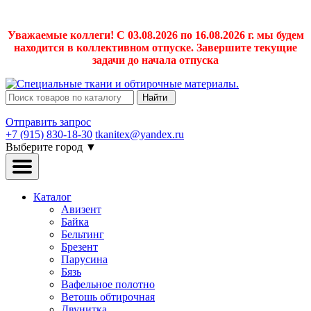
Уважаемые коллеги! С 03.08.2026 по 16.08.2026 г. мы будем
находится в коллективном отпуске. Завершите текущие
задачи до начала отпуска
Найти
Отправить запрос
+7 (915) 830-18-30
tkanitex@yandex.ru
Выберите город
▼
Каталог
Авизент
Байка
Бельтинг
Брезент
Парусина
Бязь
Вафельное полотно
Ветошь обтирочная
Двунитка