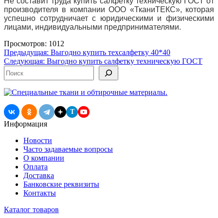
Не составит труда купить салфетку техническую ГОСТ от
производителя в компании ООО «ТканиТЕКС», которая
успешно сотрудничает с юридическими и физическими
лицами, индивидуальными предпринимателями.
Просмотров: 1012
Навигация
Предыдущая:
Выгодно купить техсалфетку 40*40
Следующая:
Выгодно купить салфетку техническую ГОСТ
по
Поиск
записям
T
Информация
Новости
Часто задаваемые вопросы
О компании
Оплата
Доставка
Банковские реквизиты
Контакты
Каталог товаров