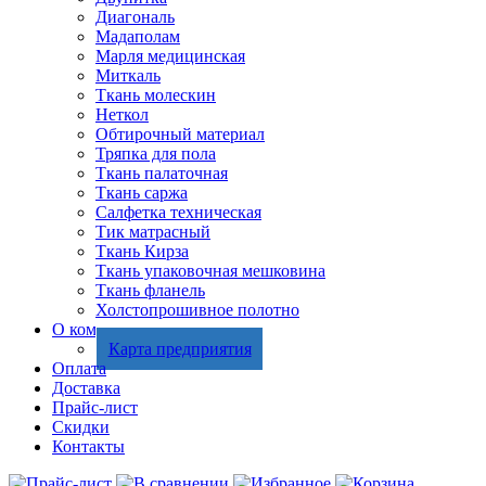
Диагональ
Мадаполам
Марля медицинская
Миткаль
Ткань молескин
Неткол
Обтирочный материал
Тряпка для пола
Ткань палаточная
Ткань саржа
Салфетка техническая
Тик матрасный
Ткань Кирза
Ткань упаковочная мешковина
Ткань фланель
Холстопрошивное полотно
О компании
Карта предприятия
Оплата
Доставка
Прайс-лист
Скидки
Контакты