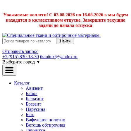
Уважаемые коллеги! С 03.08.2026 по 16.08.2026 г. мы будем
находится в коллективном отпуске. Завершите текущие
задачи до начала отпуска
Найти
Отправить запрос
+7 (915) 830-18-30
tkanitex@yandex.ru
Выберите город
▼
Каталог
Авизент
Байка
Бельтинг
Брезент
Парусина
Бязь
Вафельное полотно
Ветошь обтирочная
Двунитка