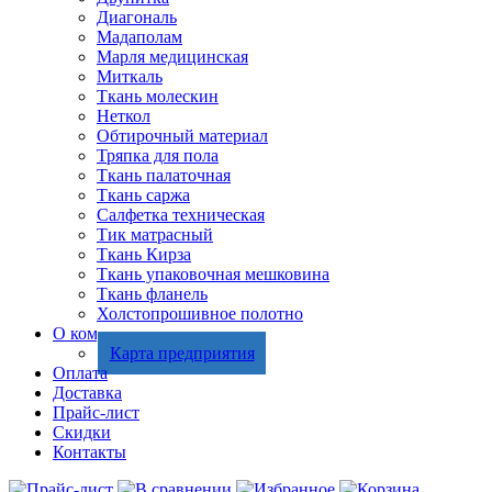
Диагональ
Мадаполам
Марля медицинская
Миткаль
Ткань молескин
Неткол
Обтирочный материал
Тряпка для пола
Ткань палаточная
Ткань саржа
Салфетка техническая
Тик матрасный
Ткань Кирза
Ткань упаковочная мешковина
Ткань фланель
Холстопрошивное полотно
О компании
Карта предприятия
Оплата
Доставка
Прайс-лист
Скидки
Контакты