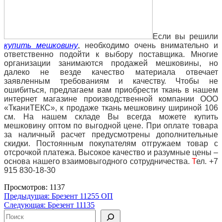
Если вы решили
купить мешковину
, необходимо очень внимательно и
ответственно подойти к выбору поставщика. Многие
организации занимаются продажей мешковины, но
далеко не везде качество материала отвечает
заявленным требованиям и качеству. Чтобы не
ошибиться, предлагаем вам приобрести ткань в нашем
интернет магазине производственной компании ООО
«ТканиТЕКС», к продаже ткань
мешковину шириной 106
см. На нашем складе Вы всегда можете купить
мешковину оптом по выгодной цене. При оплате товара
за наличный расчет предусмотрены дополнительные
скидки. Постоянным покупателям отгружаем товар с
отсрочкой платежа. Высокое качество и разумные цены –
основа нашего взаимовыгодного сотрудничества.
Т
ел. +7
915 830-18-30
Просмотров: 1137
Навигация
Предыдущая:
Брезент 11255 ОП
Следующая:
Брезент 11135
по
Поиск