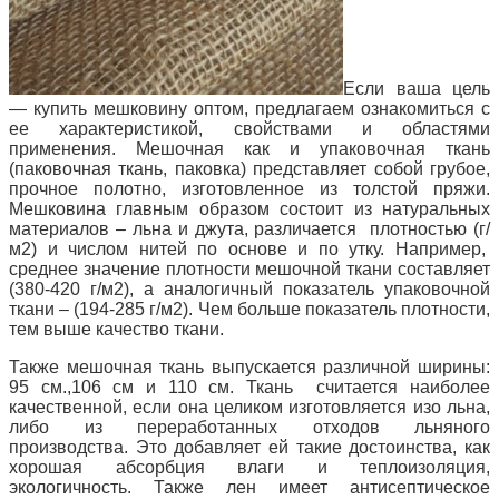
Если ваша цель
— купить мешковину оптом, предлагаем ознакомиться с
ее характеристикой, свойствами и областями
применения. Мешочная как и упаковочная ткань
(паковочная ткань, паковка) представляет собой грубое,
прочное полотно, изготовленное из толстой пряжи.
Мешковина главным образом состоит из натуральных
материалов – льна и джута, различается плотностью (г/
м2) и числом нитей по основе и по утку. Например,
среднее значение плотности мешочной ткани составляет
(380-420 г/м2), а аналогичный показатель упаковочной
ткани – (194-285 г/м2). Чем больше показатель плотности,
тем выше качество ткани.
Также мешочная ткань выпускается различной ширины:
95 см.,106 см и 110 см. Ткань считается наиболее
качественной, если она целиком изготовляется изо льна,
либо из переработанных отходов льняного
производства. Это добавляет ей такие достоинства, как
хорошая абсорбция влаги и теплоизоляция,
экологичность. Также лен имеет антисептическое