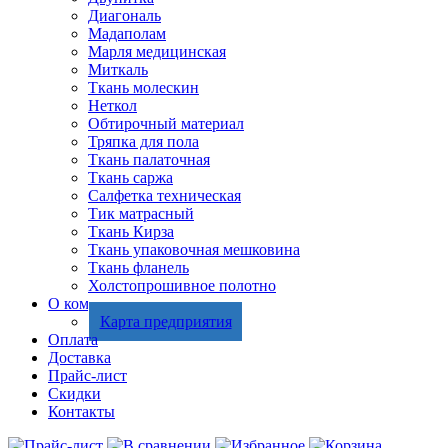
Диагональ
Мадаполам
Марля медицинская
Миткаль
Ткань молескин
Неткол
Обтирочный материал
Тряпка для пола
Ткань палаточная
Ткань саржа
Салфетка техническая
Тик матрасный
Ткань Кирза
Ткань упаковочная мешковина
Ткань фланель
Холстопрошивное полотно
О компании
Карта предприятия
Оплата
Доставка
Прайс-лист
Скидки
Контакты