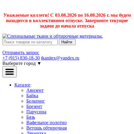
Уважаемые коллеги! С 03.08.2026 по 16.08.2026 г. мы будем
находится в коллективном отпуске. Завершите текущие
задачи до начала отпуска
Найти
Отправить запрос
+7 (915) 830-18-30
tkanitex@yandex.ru
Выберите город
▼
Каталог
Авизент
Байка
Бельтинг
Брезент
Парусина
Бязь
Вафельное полотно
Ветошь обтирочная
Двунитка