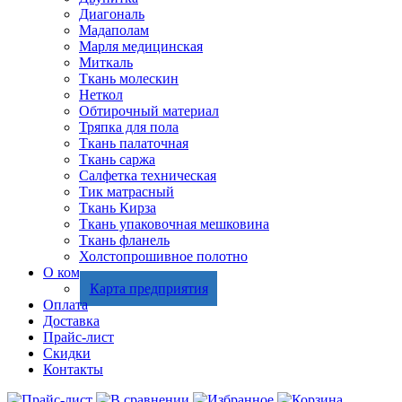
Диагональ
Мадаполам
Марля медицинская
Миткаль
Ткань молескин
Неткол
Обтирочный материал
Тряпка для пола
Ткань палаточная
Ткань саржа
Салфетка техническая
Тик матрасный
Ткань Кирза
Ткань упаковочная мешковина
Ткань фланель
Холстопрошивное полотно
О компании
Карта предприятия
Оплата
Доставка
Прайс-лист
Скидки
Контакты