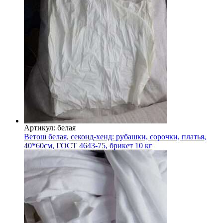
Артикул: белая
Ветош белая, секонд-хенд: рубашки, сорочки, платья,
40*60см, ГОСТ 4643-75, брикет 10 кг