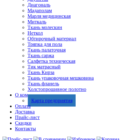
Диагональ
Мадаполам
Марля медицинская
Миткаль
Ткань молескин
Неткол
Обтирочный материал
Тряпка для пола
Ткань палаточная
Ткань саржа
Салфетка техническая
Тик матрасный
Ткань Кирза
Ткань упаковочная мешковина
Ткань фланель
Холстопрошивное полотно
О компании
Карта предприятия
Оплата
Доставка
Прайс-лист
Скидки
Контакты