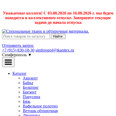
Уважаемые коллеги! С 03.08.2026 по 16.08.2026 г. мы будем
находится в коллективном отпуске. Завершите текущие
задачи до начала отпуска
Найти
Отправить запрос
+7 (915) 830-18-30
simferopol@tkanitex.ru
Симферополь
▼
Каталог
Авизент
Байка
Бельтинг
Брезент
Парусина
Бязь
Вафельное полотно
Ветошь обтирочная
Двунитка