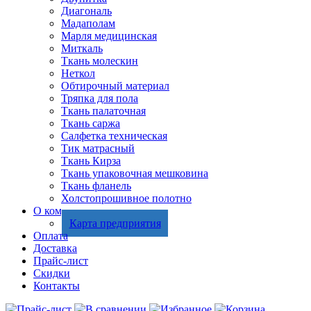
Диагональ
Мадаполам
Марля медицинская
Миткаль
Ткань молескин
Неткол
Обтирочный материал
Тряпка для пола
Ткань палаточная
Ткань саржа
Салфетка техническая
Тик матрасный
Ткань Кирза
Ткань упаковочная мешковина
Ткань фланель
Холстопрошивное полотно
О компании
Карта предприятия
Оплата
Доставка
Прайс-лист
Скидки
Контакты