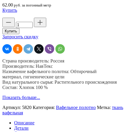
62.00
руб. за погонный метр
Купить
Количество
товара
Вафельное
Купить
полотно
Запросить скидку
хлопчатобумажное
отбеленное,
шир.
50
Страна производитель: Россия
см.
Производитель: НавТекс
пл.
Назначение вафельного полотна: Обтирочный
220
материал, гигиенические цели
гр,
Вид натурального сырья: Растительного происхождения
рулон
Состав: Хлопок 100 %
50
м,
Показать больше...
Навтекс
Артикул:
5820
Категория:
Вафельное полотно
Метка:
ткань
вафельная
Описание
Детали