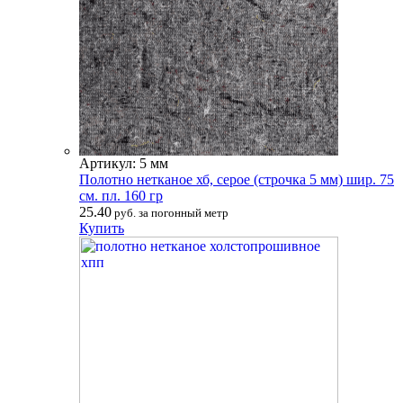
Артикул: 5 мм
Полотно нетканое хб, серое (строчка 5 мм) шир. 75
см. пл. 160 гр
25.40
руб. за погонный метр
Купить