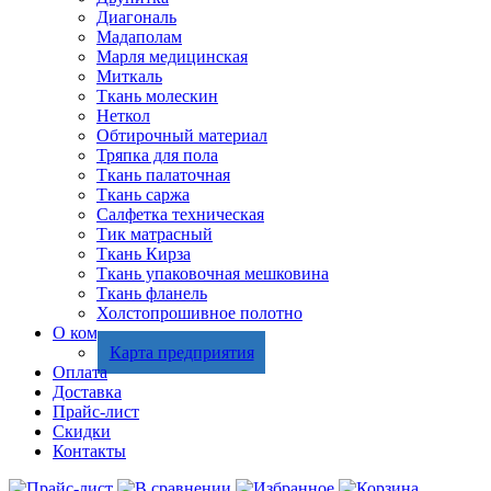
Диагональ
Мадаполам
Марля медицинская
Миткаль
Ткань молескин
Неткол
Обтирочный материал
Тряпка для пола
Ткань палаточная
Ткань саржа
Салфетка техническая
Тик матрасный
Ткань Кирза
Ткань упаковочная мешковина
Ткань фланель
Холстопрошивное полотно
О компании
Карта предприятия
Оплата
Доставка
Прайс-лист
Скидки
Контакты