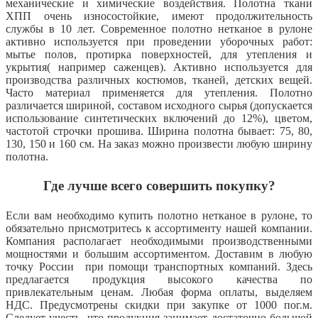
механические и химические воздействия. Полотна ткани
ХПП очень износостойкие, имеют продолжительность
службы в 10 лет. Современное полотно нетканое в рулоне
активно используется при проведении уборочных работ:
мытье полов, протирка поверхностей, для утепления и
укрытия( например саженцев). Активно используется для
производства различных костюмов, тканей, детских вещей.
Часто материал применяется для утепления. Полотно
различается шириной, составом исходного сырья (допускается
использование синтетических включений до 12%), цветом,
частотой строчки прошива. Ширина полотна бывает: 75, 80,
130, 150 и 160 см. На заказ можно произвести любую ширину
полотна.
Где лучше всего совершить покупку?
Если вам необходимо купить полотно нетканое в рулоне, то
обязательно присмотритесь к ассортименту нашей компании.
Компания располагает необходимыми производственными
мощностями и большим ассортиментом. Доставим в любую
точку России при помощи транспортных компаний. Здесь
предлагается продукция высокого качества по
привлекательным ценам. Любая форма оплаты, выделяем
НДС. Предусмотрены скидки при закупке от 1000 пог.м.
Следует учесть, что продукция занимает достаточно большой