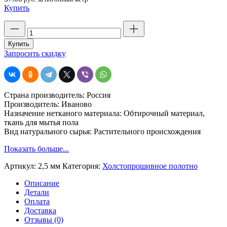
Купить
Количество
товара
Нетканое
Купить
полотно
Запросить скидку
серое,
строчка
2,5
мм,
Страна производитель: Россия
шир.
Производитель: Иваново
154,
Назначение нетканого материала: Обтирочный материал,
плотность
ткань для мытья пола
180
Вид натурального сырья: Растительного происхождения
гр.
Показать больше...
Артикул:
2,5 мм
Категория:
Холстопрошивное полотно
Описание
Детали
Оплата
Доставка
Отзывы (0)