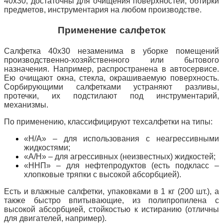
40х30, достаточны для очищения поверхностей, обтирки
предметов, инструментария на любом производстве.
Применение салфеток
Салфетка 40х30 незаменима в уборке помещений
производственно-хозяйственного или бытового
назначения. Например, распространена в автосервисе.
Ею очищают окна, стекла, окрашиваемую поверхность.
Сорбирующими салфетками устраняют разливы,
протечки, их подстилают под инструментарий,
механизмы.
По применению, классифицируют техсалфетки на типы:
«Н/А» – для использования с неагрессивными
жидкостями;
«А/Н» – для агрессивных (неизвестных) жидкостей;
«ННП» – для нефтепродуктов (есть подкласс –
хлопковые тряпки с высокой абсорбцией).
Есть и влажные салфетки, упаковками в 1 кг (200 шт.), а
также быстро впитывающие, из полипропилена с
высокой абсорбцией, стойкостью к истиранию (отличны
для двигателей, например).