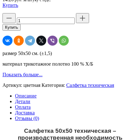
Купить
Количество
товара
Салфетка
Купить
техническая
ГОСТ,
бесшовная,
трикотаж,
размер 50х50 см. (±1,5)
цветная,
50х50,
материал трикотажное полотно 100 % Х/Б
плотность
160,
Показать больше...
ХБ
100
Артикул:
цветная
Категория:
Салфетка техническая
%
Описание
Детали
Оплата
Доставка
Отзывы (0)
Салфетка 50х50 техническая –
производственная необходимость