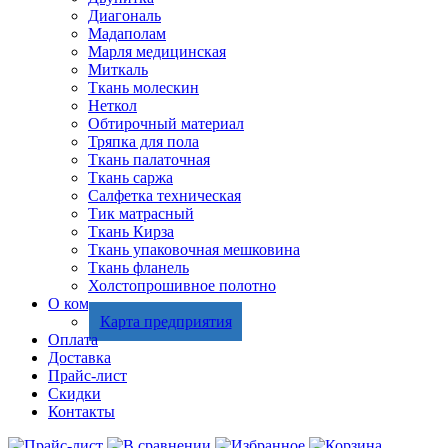
Диагональ
Мадаполам
Марля медицинская
Миткаль
Ткань молескин
Неткол
Обтирочный материал
Тряпка для пола
Ткань палаточная
Ткань саржа
Салфетка техническая
Тик матрасный
Ткань Кирза
Ткань упаковочная мешковина
Ткань фланель
Холстопрошивное полотно
О компании
Карта предприятия
Оплата
Доставка
Прайс-лист
Скидки
Контакты